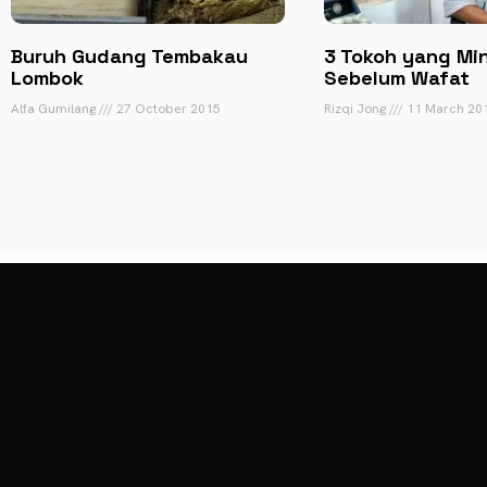
Buruh Gudang Tembakau
3 Tokoh yang Mi
Lombok
Sebelum Wafat
Alfa Gumilang
27 October 2015
Rizqi Jong
11 March 20