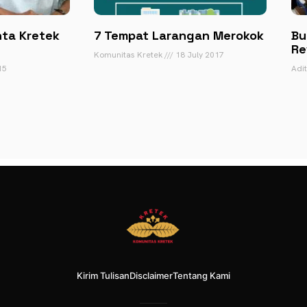
nta Kretek
7 Tempat Larangan Merokok
Bu
Re
Komunitas Kretek
18 July 2017
15
Adi
Kirim Tulisan
Disclaimer
Tentang Kami