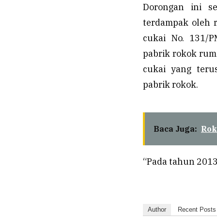
Dorongan ini s
terdampak oleh r
cukai No. 131/P
pabrik rokok rum
cukai yang teru
pabrik rokok.
Baca Juga:
Rok
“Pada tahun 2013
Author
Recent Posts