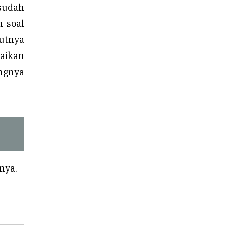
sudah
n soal
utnya
naikan
ngnya
nya.