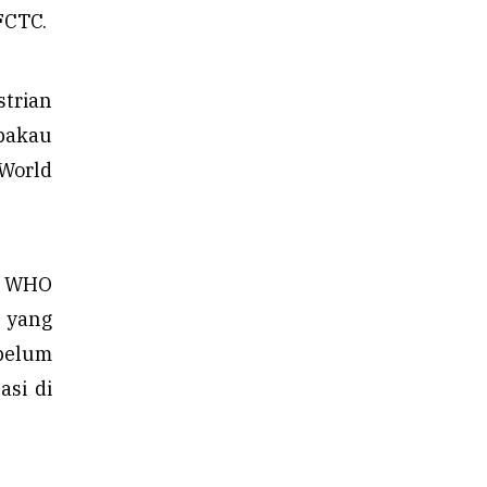
FCTC.
trian
bakau
 World
a WHO
u yang
 belum
asi di