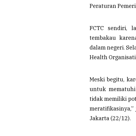
Peraturan Pemeri
FCTC sendiri, l
tembakau karena
dalam negeri. Sel
Health Organisati
Meski begitu, k
untuk mematuhi h
tidak memiliki po
meratifikasinya,”
Jakarta (22/12).