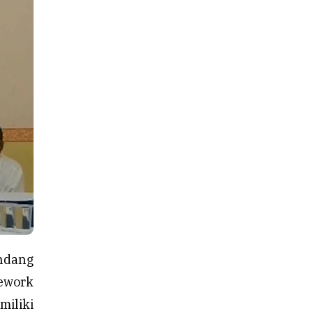
ndang
ework
iliki