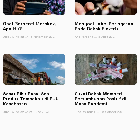
Obat Berhenti Merokok,
Menyoal Label Peringatan
Apa Itu?
Pada Rokok Elektrik
Jibal Windiaz
15 November 2021
Aris Perdana
6 April 2021
Sesat Pikir Pasal Soal
Cukai Rokok Memberi
Produk Tembakau di RUU
Pertumbuhan Positif di
Kesehatan
Masa Pandemi
Jibal Windiaz
26 June 2023
Jibal Windiaz
15 October 2020