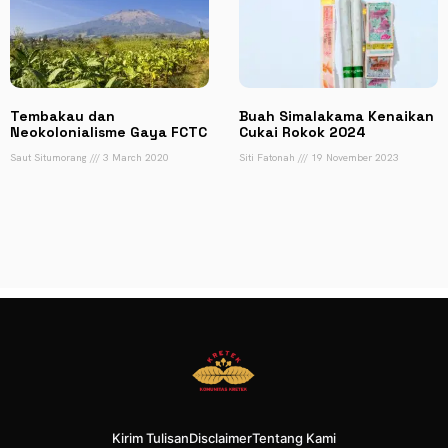
Tembakau dan
Buah Simalakama Kenaikan
Neokolonialisme Gaya FCTC
Cukai Rokok 2024
Saut Situmorang
3 March 2020
Siti Fatonah
19 November 2023
Kirim Tulisan
Disclaimer
Tentang Kami