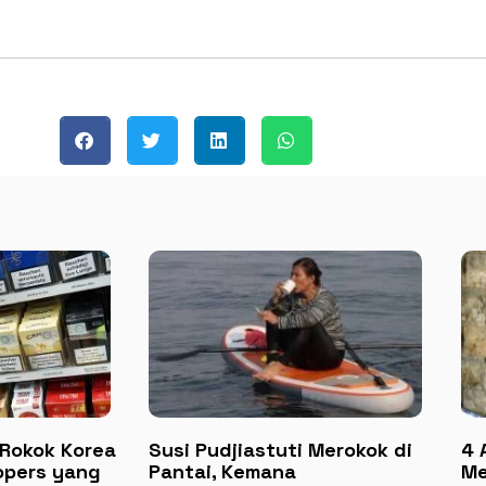
Rokok Korea
Susi Pudjiastuti Merokok di
4 
opers yang
Pantai, Kemana
Me