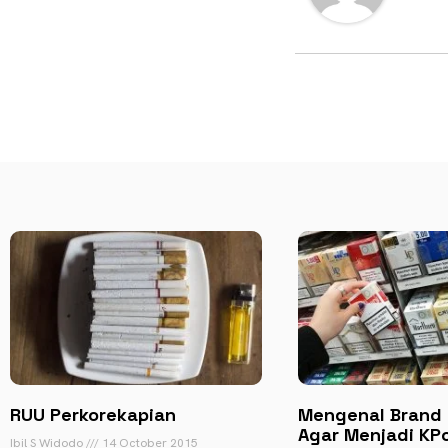
RUU Perkorekapian
Mengenal Brand 
Agar Menjadi KP
Ibil S Widodo
14 October 2015