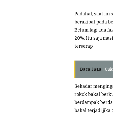
Padahal, saat ini
berakibat pada b
Belum lagi ada fa
20%. Itu saja ma
terserap.
Baca Juga:
Cuk
Sekadar menginga
rokok bakal berk
berdampak berdam
bakal terjadi jika