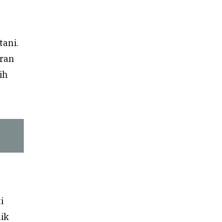
tani.
aran
ih
i
aik