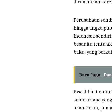
dirumahkan karen
Perusahaan sendi
hingga angka pul
Indonesia sendir
besar itu tentu 
baku, yang berka
Baca Juga:
Dua
Bisa dilihat nant
seburuk apa yang
akan turun, jum