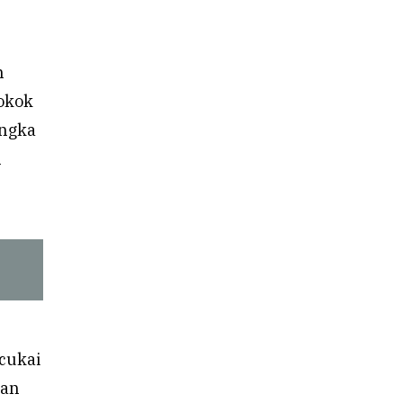
n
okok
Angka
n
cukai
ian