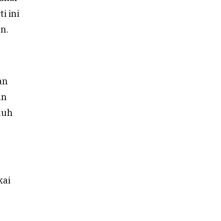
i ini
n.
an
an
nuh
kai