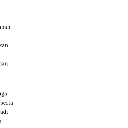
ambah
hkan
upan
uga
 serta
jadi
g