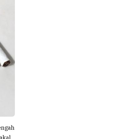
tengah
akal