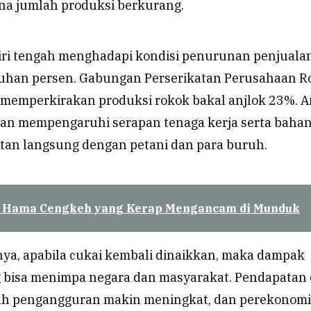
a jumlah produksi berkurang.
ri tengah menghadapi kondisi penurunan penjuala
uhan persen. Gabungan Perserikatan Perusahaan R
i memperkirakan produksi rokok bakal anjlok 23%. 
akan mempengaruhi serapan tenaga kerja serta baha
itan langsung dengan petani dan para buruh.
 Hama Cengkeh yang Kerap Mengancam di Munduk
inya, apabila cukai kembali dinaikkan, maka dampak
 bisa menimpa negara dan masyarakat. Pendapatan 
lah pengangguran makin meningkat, dan perekonom