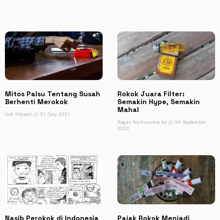
Mitos Palsu Tentang Susah
Rokok Juara Filter:
Berhenti Merokok
Semakin Hype, Semakin
Mahal
Indi Hikami
31 July 2021
Bagas Nurkusuma Aji
24 September
2022
Nasib Perokok di Indonesia
Pajak Rokok Menjadi