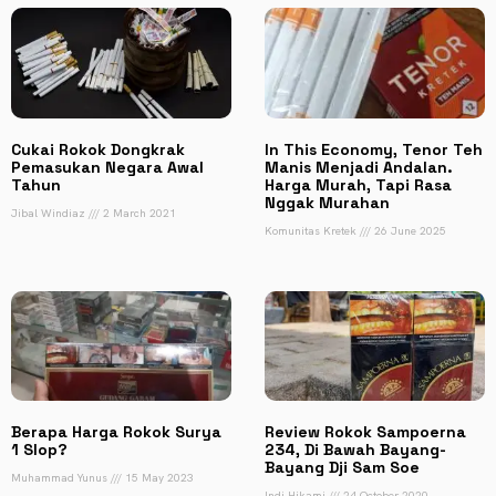
Cukai Rokok Dongkrak
In This Economy, Tenor Teh
Pemasukan Negara Awal
Manis Menjadi Andalan.
Tahun
Harga Murah, Tapi Rasa
Nggak Murahan
Jibal Windiaz
2 March 2021
Komunitas Kretek
26 June 2025
Berapa Harga Rokok Surya
Review Rokok Sampoerna
1 Slop?
234, Di Bawah Bayang-
Bayang Dji Sam Soe
Muhammad Yunus
15 May 2023
Indi Hikami
24 October 2020