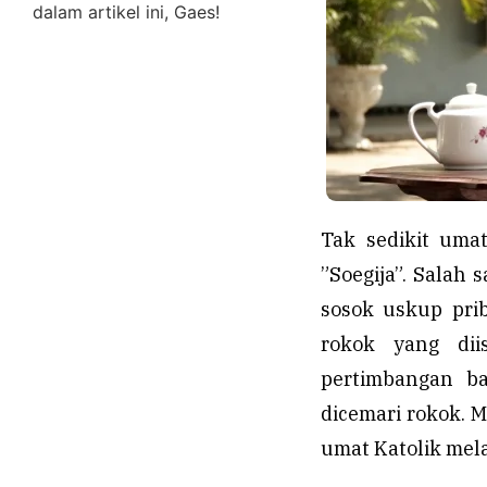
dalam artikel ini, Gaes!
Tak sedikit uma
”Soegija”. Salah
sosok uskup prib
rokok yang dii
pertimbangan b
dicemari rokok. 
umat Katolik mel