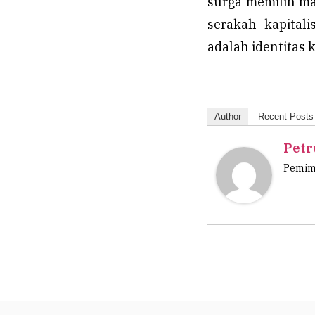
surga memilih ma
serakah kapital
adalah identitas 
Author
Recent Posts
Petr
Pemimp