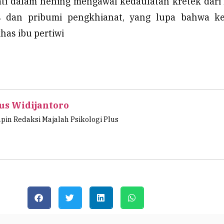
ti dalam hening mengawal kedaulatan kretek dari
is dan pribumi pengkhianat, yang lupa bahwa ke
khas ibu pertiwi
us Widijantoro
in Redaksi Majalah Psikologi Plus