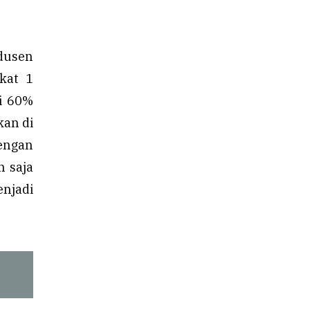
dusen
kat 1
i 60%
kan di
Dengan
n saja
enjadi