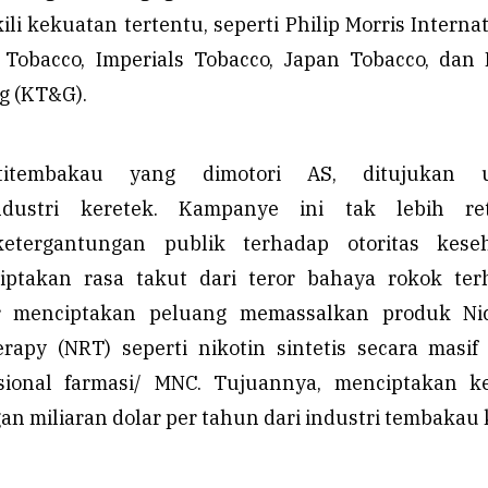
ili kekuatan tertentu, seperti Philip Morris Internat
 Tobacco, Imperials Tobacco, Japan Tobacco, dan
g (KT&G).
titembakau yang dimotori AS, ditujukan 
ndustri keretek. Kampanye ini tak lebih ret
etergantungan publik terhadap otoritas keseh
ptakan rasa takut dari teror bahaya rokok ter
r menciptakan peluang memassalkan produk Nic
apy (NRT) seperti nikotin sintetis secara masif
asional farmasi/ MNC. Tujuannya, menciptakan ke
n miliaran dolar per tahun dari industri tembakau k