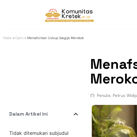
Home
»
Opini
»
Menafsirkan Uskup Soegija Merokok
Menafs
Merok
Penulis:
Petrus Widij
Dalam Artikel Ini
Tidak ditemukan subjudul