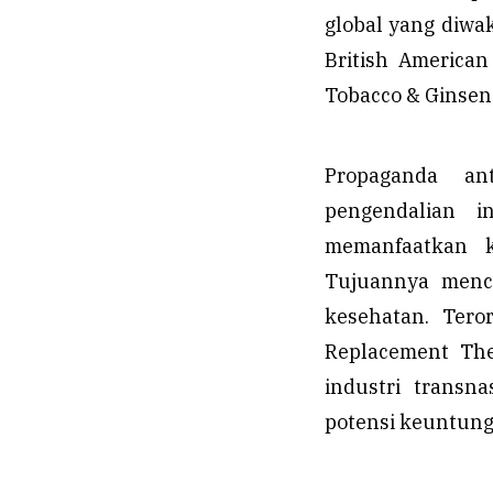
global yang diwak
British American
Tobacco & Ginsen
Propaganda an
pengendalian i
memanfaatkan k
Tujuannya menci
kesehatan. Tero
Replacement Ther
industri transn
potensi keuntunga