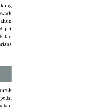
ukung
ework
tahun
dapat
ok dan
arians
untuk
petisi
bakau