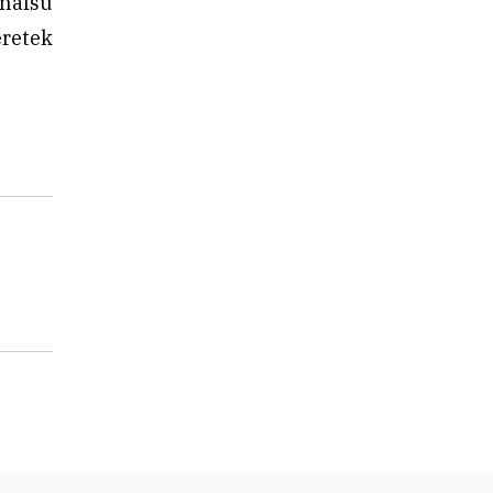
 nafsu
retek