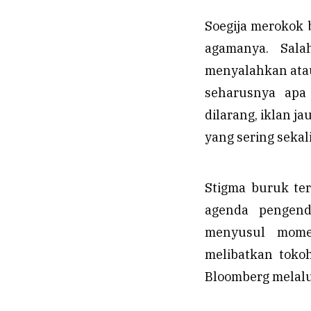
Soegija merokok 
agamanya. Sala
menyalahkan atau
seharusnya apa
dilarang, iklan j
yang sering seka
Stigma buruk ter
agenda pengend
menyusul mome
melibatkan toko
Bloomberg melalui