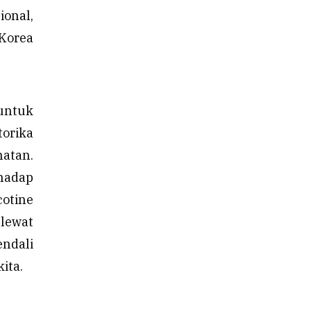
ional,
 Korea
untuk
orika
atan.
hadap
otine
 lewat
ndali
ita.