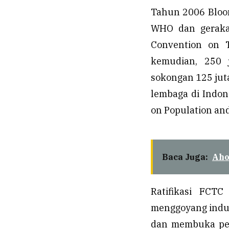
Tahun 2006 Bloo
WHO dan geraka
Convention on T
kemudian, 250 
sokongan 125 juta
lembaga di Indon
on Population an
Baca Juga:
Aho
Ratifikasi FCT
menggoyang indus
dan membuka pel