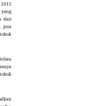
n 2011
 yang
n dari
 juta
 rokok
Beliau
asnya
 rokok
galkan