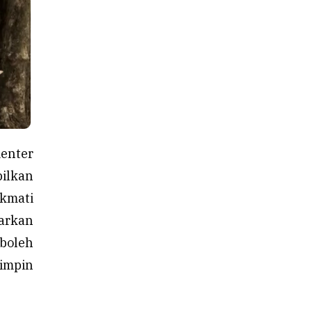
enter
pilkan
ikmati
arkan
boleh
mimpin