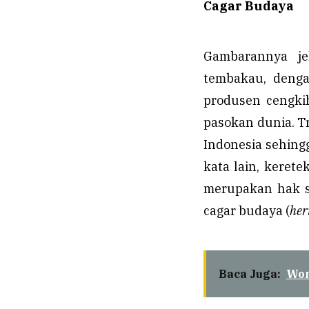
Cagar Budaya
Gambarannya je
tembakau, denga
produsen cengki
pasokan dunia. T
Indonesia sehing
kata lain, kerete
merupakan hak se
cagar budaya (
her
Baca Juga:
Won