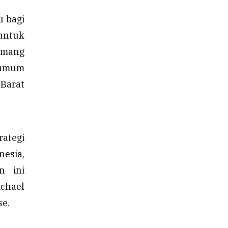
 bagi
untuk
memang
 umum
 Barat
rategi
esia,
n ini
chael
se.