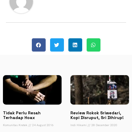
Tidak Perlu Resah
Review Rokok Sriwedari,
Terhadap Hoax
Kopi Disruput, Sri Dihirup!
Komunitas Kretek
24 August 2016
Indi Hikami
28 December 2020