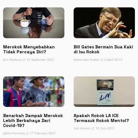
Merokok Menyebabkan
Bill Gates Bermain Dua Kaki
Tidak Percaya Diri?
di Isu Rokok
Aris Perdana
24 September 2021
Komunitas Kretek
3 April 2014
Benarkah Dampak Merokok
Apakah Rokok LA ICE
Lebih Berbahaya Dari
Termasuk Rokok Mentol?
Covid-19?
Indi Hikami
10 July 2021
Aditia Purnomo
17 February 2021