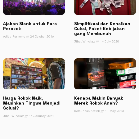
Ajakan Slank untuk Para
Simplifikasi dan Kenaikan
Perokok
Cukai, Paket Kebijakan
yang Membunuh
Aditia Purnomo
24 October 2016
Jibal Windiaz
14 July 2020
Harga Rokok Naik,
Kenapa Makin Banyak
Masihkah Tingwe Menjadi
Merek Rokok Aneh?
Solusi?
Komunitas Kretek
13 May 2023
Jibal Windiaz
15 January 2021