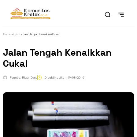
Home
»
Opini
»
Jalan Tengah Kenaikkan Cukai
Jalan Tengah Kenaikkan
Cukai
Penulis:
Rizqi Jong
Dipublikasikan
19/08/2016