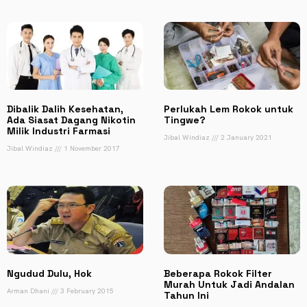
Dibalik Dalih Kesehatan,
Perlukah Lem Rokok untuk
Ada Siasat Dagang Nikotin
Tingwe?
Milik Industri Farmasi
Jibal Windiaz
2 January 2021
Jibal Windiaz
1 November 2017
Ngudud Dulu, Hok
Beberapa Rokok Filter
Murah Untuk Jadi Andalan
Arman Dhani
3 February 2015
Tahun Ini