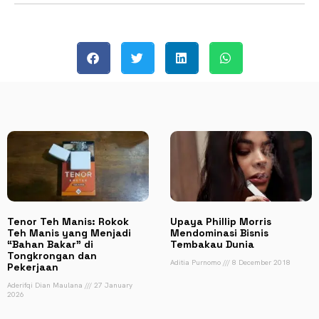
Tenor Teh Manis: Rokok
Upaya Phillip Morris
Teh Manis yang Menjadi
Mendominasi Bisnis
“Bahan Bakar” di
Tembakau Dunia
Tongkrongan dan
Aditia Purnomo
8 December 2018
Pekerjaan
Aderifqi Dian Maulana
27 January
2026