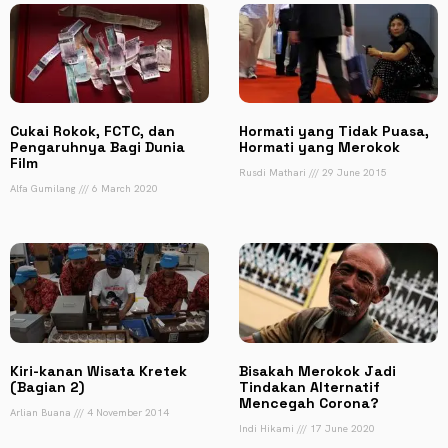
Cukai Rokok, FCTC, dan
Hormati yang Tidak Puasa,
Pengaruhnya Bagi Dunia
Hormati yang Merokok
Film
Rusdi Mathari
29 June 2015
Alfa Gumilang
6 March 2020
Kiri-kanan Wisata Kretek
Bisakah Merokok Jadi
(Bagian 2)
Tindakan Alternatif
Mencegah Corona?
Arlian Buana
4 November 2014
Indi Hikami
17 June 2020