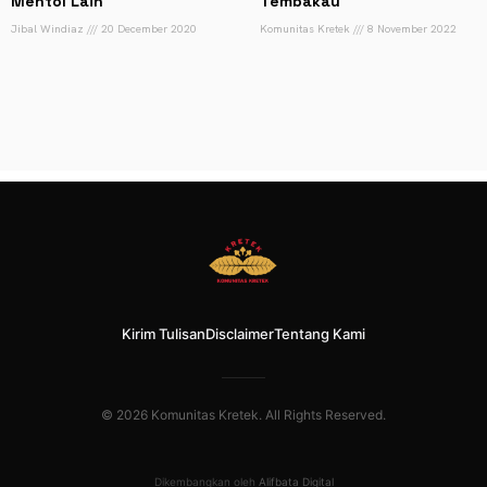
Mentol Lain
Tembakau
Jibal Windiaz
20 December 2020
Komunitas Kretek
8 November 2022
Kirim Tulisan
Disclaimer
Tentang Kami
© 2026 Komunitas Kretek. All Rights Reserved.
Dikembangkan oleh
Alifbata Digital