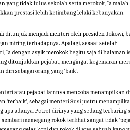
n yang tidak lulus sekolah serta merokok, Ia malah
kkan prestasi lebih ketimbang lelaki kebanyakan.
li ditunjuk menjadi menteri oleh presiden Jokowi, 
an miring terhadapnya. Apalagi, sesaat setelah
i, Ia dengan asyik merokok begitu saja di halaman i
rang ditunjukkan pejabat, mengingat kegemaran mer
 diri sebagai orang yang ‘baik’.
enteri atau pejabat lainnya mencoba menampilkan di
 ‘terbaik’, sebagai menteri Susi justru menampilkan
g apa adanya. Potret dirinya yang sedang terbaring 
l sembari memegang rokok terlihat sangat tidak ‘peja
emegang gelas kopi dan rokok di atas sebuah kano 