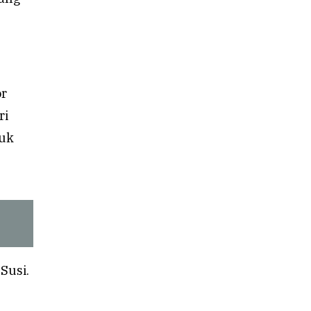
or
ri
tuk
Susi.