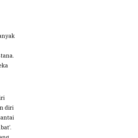
banyak
stana.
eka
ri
 diri
santai
bat’.
yang