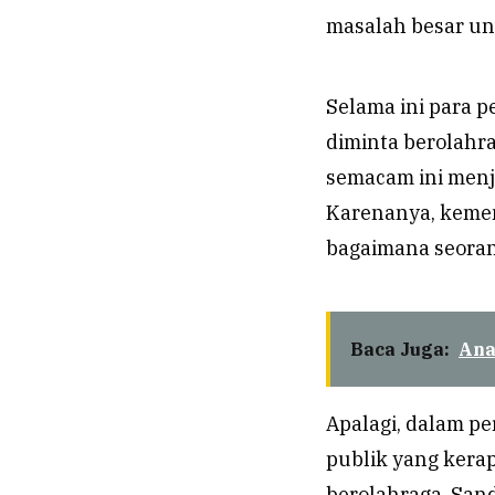
masalah besar un
Selama ini para p
diminta berolahra
semacam ini men
Karenanya, kemen
bagaimana seoran
Baca Juga:
Ana
Apalagi, dalam p
publik yang kera
berolahraga, Sand