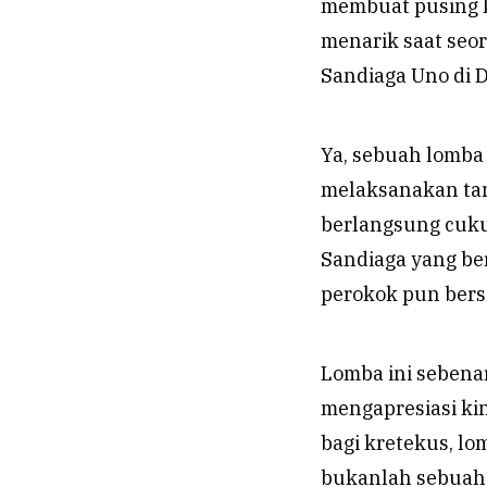
membuat pusing ko
menarik saat seo
Sandiaga Uno di D
Ya, sebuah lomba 
melaksanakan ta
berlangsung cuku
Sandiaga yang ber
perokok pun bers
Lomba ini sebena
mengapresiasi ki
bagi kretekus, l
bukanlah sebuah 