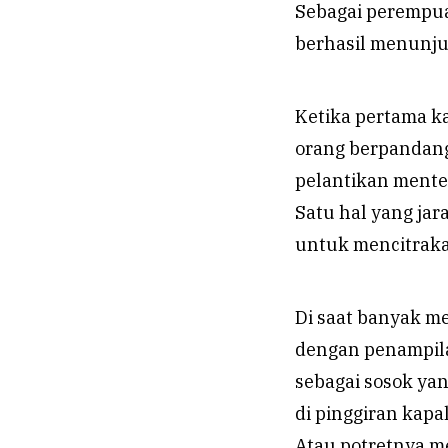
Sebagai perempua
berhasil menunju
Ketika pertama ka
orang berpandang
pelantikan menter
Satu hal yang ja
untuk mencitrakan
Di saat banyak m
dengan penampilan
sebagai sosok yan
di pinggiran kapa
Atau potretnya m