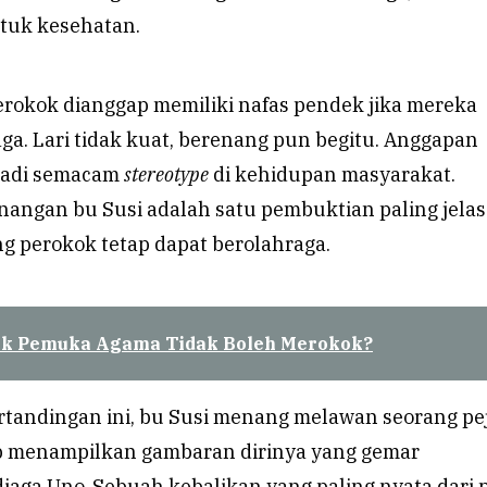
tuk kesehatan.
erokok dianggap memiliki nafas pendek jika mereka
ga. Lari tidak kuat, berenang pun begitu. Anggapan
jadi semacam
stereotype
di kehidupan masyarakat.
angan bu Susi adalah satu pembuktian paling jelas
g perokok tetap dapat berolahraga.
k Pemuka Agama Tidak Boleh Merokok?
ertandingan ini, bu Susi menang melawan seorang pe
p menampilkan gambaran dirinya yang gemar
iaga Uno. Sebuah kebalikan yang paling nyata dari 