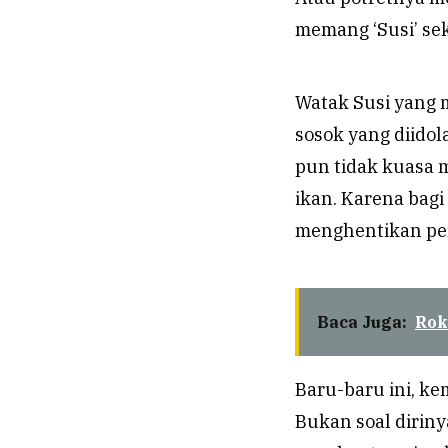
memang ‘Susi’ sek
Watak Susi yang 
sosok yang diidol
pun tidak kuasa
ikan. Karena bagi
menghentikan pen
Baca Juga:
Rok
Baru-baru ini, ke
Bukan soal diriny