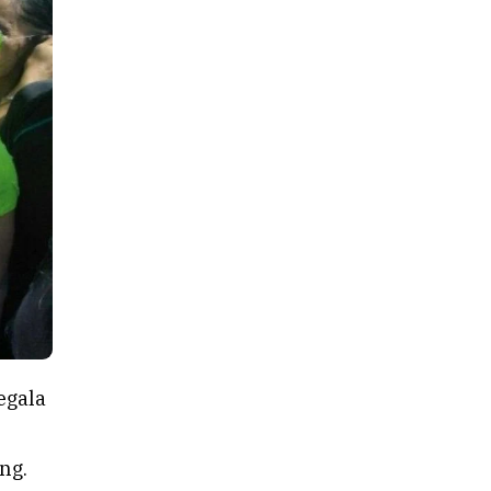
egala
ng.