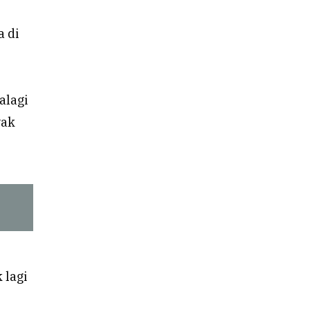
 di
alagi
yak
 lagi