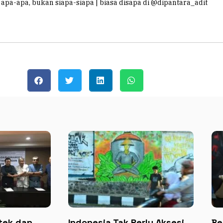
apa-apa, bukan siapa-siapa | biasa disapa di @dipantara_adit
tek dan
Indonesia Tak Perlu Aksesi
Be