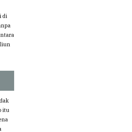
 di
anpa
entara
liun
idak
 itu
ena
a