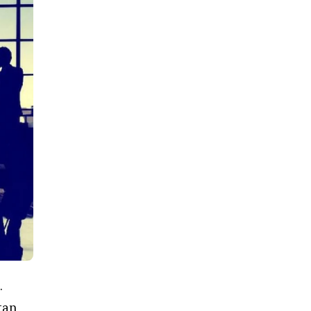
.
tan