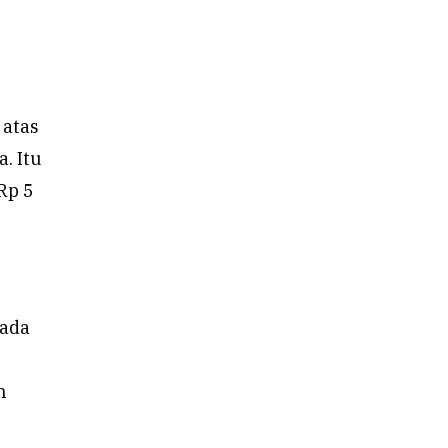
 atas
. Itu
Rp 5
 ada
n