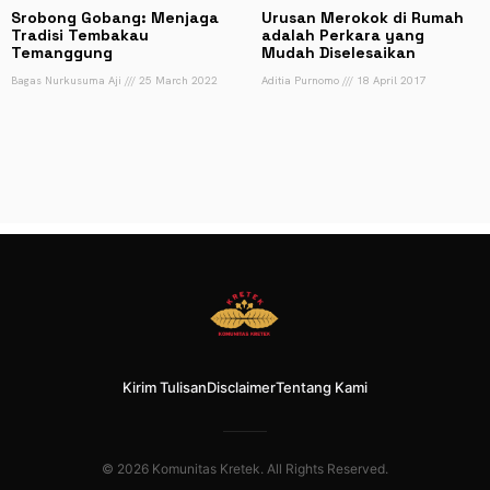
Srobong Gobang: Menjaga
Urusan Merokok di Rumah
Tradisi Tembakau
adalah Perkara yang
Temanggung
Mudah Diselesaikan
Bagas Nurkusuma Aji
25 March 2022
Aditia Purnomo
18 April 2017
Kirim Tulisan
Disclaimer
Tentang Kami
© 2026 Komunitas Kretek. All Rights Reserved.