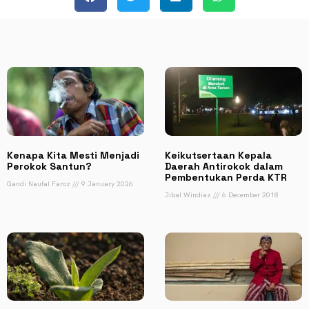
​​Kenapa Kita Mesti Menjadi
Keikutsertaan Kepala
Perokok Santun?
Daerah Antirokok dalam
Pembentukan Perda KTR
Gandi Naufal Faroz
9 January 2026
Jibal Windiaz
6 December 2018