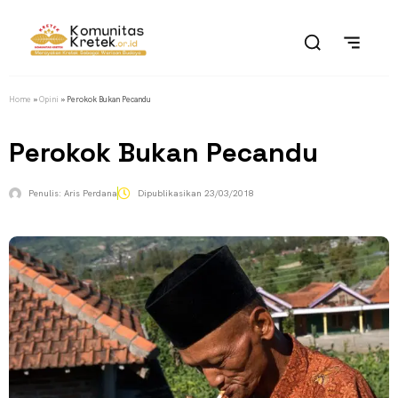
Home
»
Opini
»
Perokok Bukan Pecandu
Perokok Bukan Pecandu
Penulis:
Aris Perdana
Dipublikasikan
23/03/2018