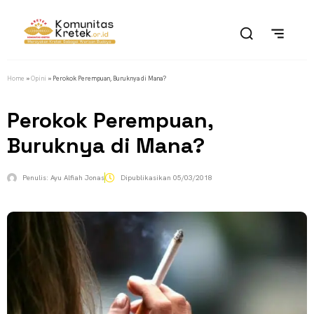
Home
»
Opini
»
Perokok Perempuan, Buruknya di Mana?
Perokok Perempuan,
Buruknya di Mana?
Penulis:
Ayu Alfiah Jonas
Dipublikasikan
05/03/2018