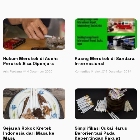
Hukum Merokok di Aceh:
Ruang Merokok di Bandara
Perokok Bisa Dipenjara
Internasional
Aris Perdana
4 December 2020
Komunitas Kretek
9 December 2014
Sejarah Rokok Kretek
Simplifikasi Cukai Harus
Indonesia dari Masa ke
Berorientasi Pada
Masa
Kepentingan Rakyat