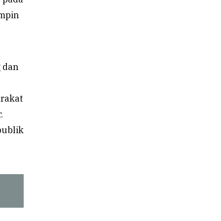
impin
 dan
arakat
.
publik