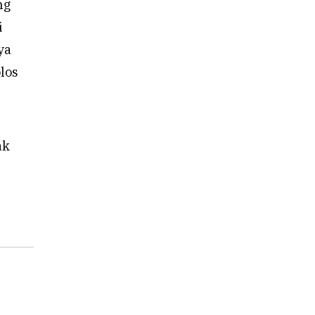
ng
i
ya
los
ak