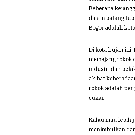
Beberapa kejangga
dalam batang tubu
Bogor adalah kot
Di kota hujan in
memajang rokok di
industri dan pela
akibat keberadaan
rokok adalah pen
cukai.
Kalau mau lebih 
menimbulkan damp