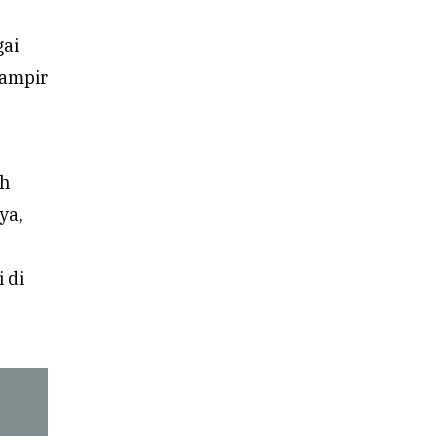
gai
hampir
ah
ya,
 di