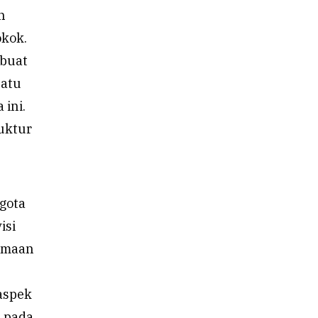
h
kok.
mbuat
satu
ini.
ruktur
ggota
isi
rimaan
s
aspek
n pada