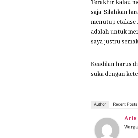
Terakhir, kalau m
saja. Silahkan la
menutup etalase r
adalah untuk men
saya justru semaki
Keadilan harus di
suka dengan ket
Author
Recent Posts
Aris
Wargan