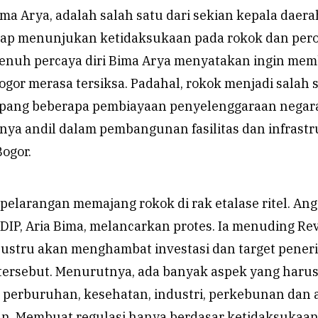
ima Arya, adalah salah satu dari sekian kepala daera
ap menunjukan ketidaksukaan pada rokok dan pero
nuh percaya diri Bima Arya menyatakan ingin me
ogor merasa tersiksa. Padahal, rokok menjadi salah 
ang beberapa pembiayaan penyelenggaraan negara 
unya andil dalam pembangunan fasilitas dan infrast
Bogor.
elarangan memajang rokok di rak etalase ritel. An
PDIP, Aria Bima, melancarkan protes. Ia menuding Rev
justru akan menghambat investasi dan target pene
 tersebut. Menurutnya, ada banyak aspek yang haru
 perburuhan, kesehatan, industri, perkebunan dan 
tan. Membuat regulasi hanya berdasar ketidaksukaa