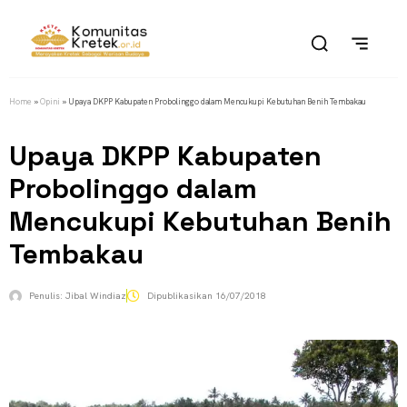
Home
»
Opini
»
Upaya DKPP Kabupaten Probolinggo dalam Mencukupi Kebutuhan Benih Tembakau
Upaya DKPP Kabupaten
Probolinggo dalam
Mencukupi Kebutuhan Benih
Tembakau
Penulis:
Jibal Windiaz
Dipublikasikan
16/07/2018