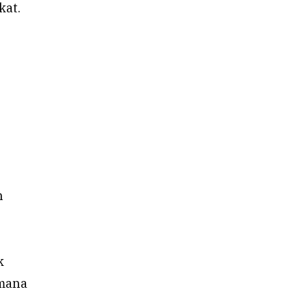
kat.
n
k
imana