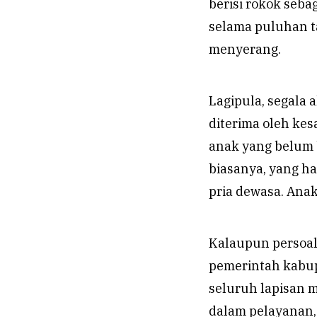
berisi rokok seb
selama puluhan t
menyerang.
Lagipula, segala 
diterima oleh ke
anak yang belum 
biasanya, yang h
pria dewasa. Ana
Kalaupun persoal
pemerintah kabup
seluruh lapisan 
dalam pelayanan,