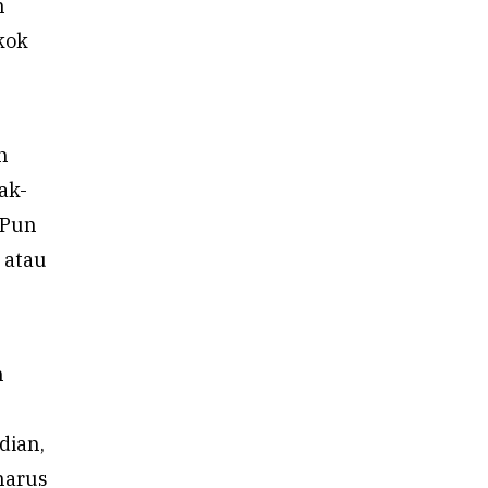
n
kok
h
ak-
 Pun
 atau
h
dian,
harus