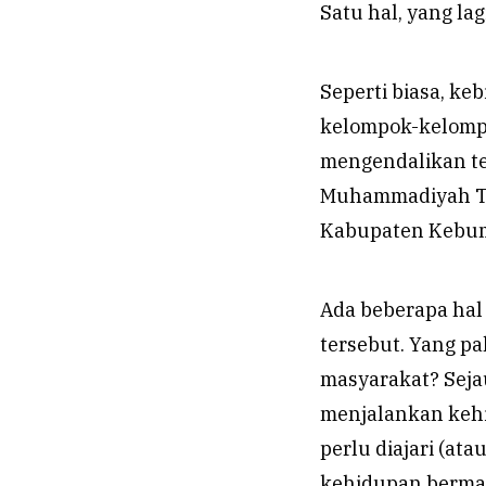
Satu hal, yang la
Seperti biasa, ke
kelompok-kelomp
mengendalikan tem
Muhammadiyah To
Kabupaten Kebum
Ada beberapa hal 
tersebut. Yang pa
masyarakat? Seja
menjalankan kehi
perlu diajari (at
kehidupan bermas