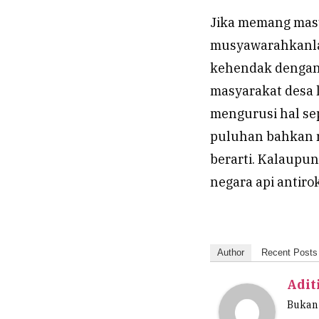
Jika memang masy
musyawarahkanla
kehendak dengan 
masyarakat desa 
mengurusi hal sep
puluhan bahkan r
berarti. Kalaupun
negara api antir
Author
Recent Posts
Adit
Bukan 