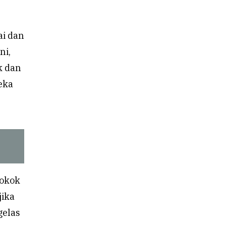
ai dan
ni,
k dan
eka
rokok
jika
gelas