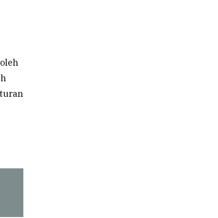
 oleh
eh
aturan