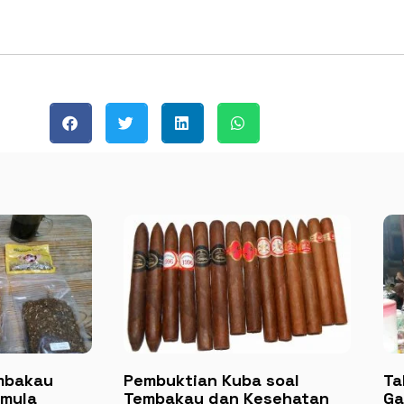
mbakau
Pembuktian Kuba soal
Ta
emula
Tembakau dan Kesehatan
Ga