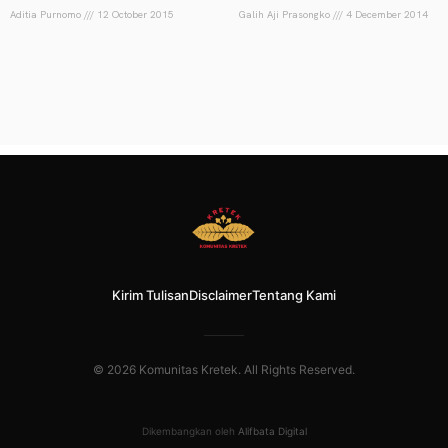
Aditia Purnomo
12 October 2015
Galih Aji Prasongko
4 December 2014
Kirim Tulisan
Disclaimer
Tentang Kami
© 2026 Komunitas Kretek. All Rights Reserved.
Dikembangkan oleh
Alifbata Digital