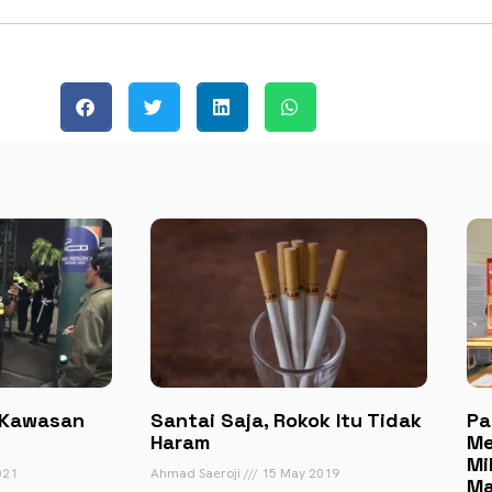
 Kawasan
Santai Saja, Rokok Itu Tidak
Pa
Haram
Me
Mi
021
Ahmad Saeroji
15 May 2019
Ma