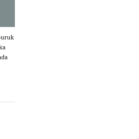
 buruk
ka
ada