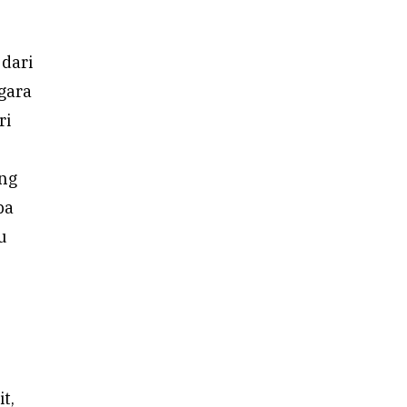
dari
gara
ri
ang
pa
u
t,