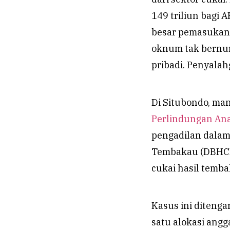
149 triliun bagi A
besar pemasukan 
oknum tak bernur
pribadi. Penyalah
Di Situbondo, ma
Perlindungan An
pengadilan dalam
Tembakau (DBHCHT
cukai hasil temba
Kasus ini ditenga
satu alokasi ang