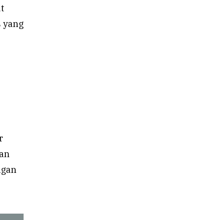
t
s yang
r
tan
ngan