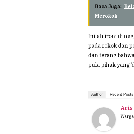
Baca Juga:
Bel
Merokok
Inilah ironi di n
pada rokok dan p
dan terang bahwa
pula pihak yang 
Author
Recent Posts
Aris
Wargan