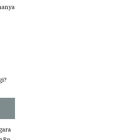
 hanya
gi?
gara
g Rp