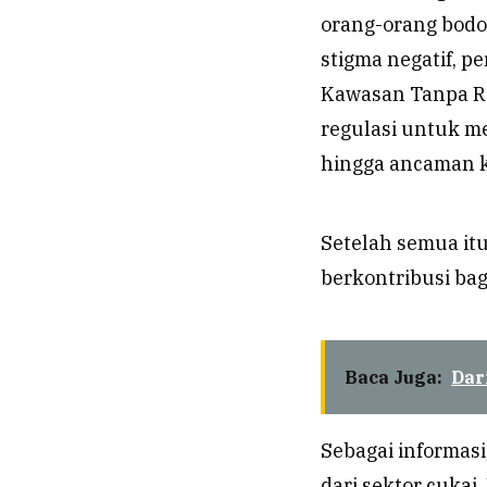
orang-orang bodoh
stigma negatif, p
Kawasan Tanpa Ro
regulasi untuk m
hingga ancaman kr
Setelah semua itu
berkontribusi bag
Baca Juga:
Dar
Sebagai informasi
dari sektor cuka