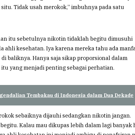
 situ. Tidak usah merokok,” imbuhnya pada satu
an itu sebetulnya nikotin tidaklah begitu dimusuhi
a ahli kesehatan. Iya karena mereka tahu ada manf
s di baliknya. Hanya saja sikap proporsional dalam
tu yang menjadi penting sebagai perhatian.
gendalian Tembakau di Indonesia dalam Dua Dekade
rokok sebaiknya dijauhi sedangkan nikotin jangan.
begitu. Kalau mau dikupas lebih dalam lagi banyak 
a ahli kesehatan ini menjadi ambigu di penafsiran 