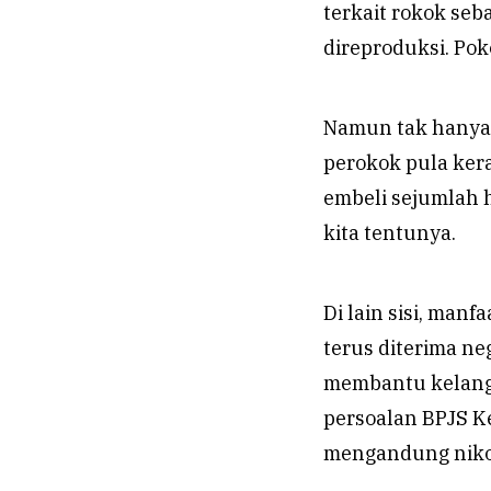
terkait rokok seb
direproduksi. Pok
Namun tak hanya 
perokok pula kera
embeli sejumlah ha
kita tentunya.
Di lain sisi, manf
terus diterima n
membantu kelang
persoalan BPJS K
mengandung nikot