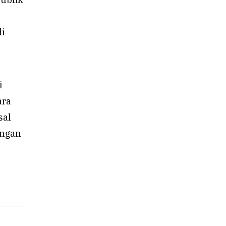
i
i
ara
sal
ingan