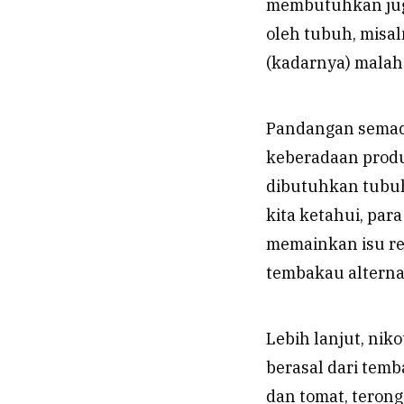
membutuhkan juga
oleh tubuh, misal
(kadarnya) malah
Pandangan semaca
keberadaan produ
dibutuhkan tubuh 
kita ketahui, para
memainkan isu re
tembakau alternat
Lebih lanjut, nik
berasal dari temb
dan tomat, teron