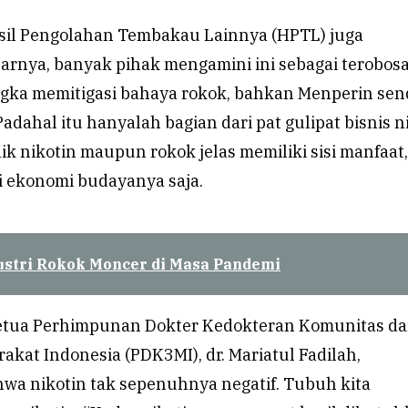
sil Pengolahan Tembakau Lainnya (HPTL) juga
rnya, banyak pihak mengamini ini sebagai terobos
gka memitigasi bahaya rokok, bahkan Menperin send
ahal itu hanyalah bagian dari pat gulipat bisnis n
aik nikotin maupun rokok jelas memiliki sisi manfaat,
si ekonomi budayanya saja.
ustri Rokok Moncer di Masa Pandemi
etua Perhimpunan Dokter Kedokteran Komunitas d
kat Indonesia (PDK3MI), dr. Mariatul Fadilah,
a nikotin tak sepenuhnya negatif. Tubuh kita