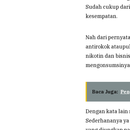
Sudah cukup dari
kesempatan.
Nah dari pernyata
antirokok ataupul
nikotin dan bisni
mengonsumsinya i
Baca Juga:
Pen
Dengan kata lain 
Sederhananya ya 
yang diungkap par