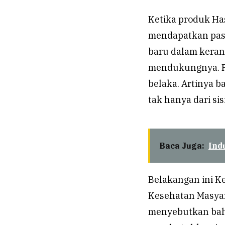
Ketika produk Ha
mendapatkan pasa
baru dalam keran
mendukungnya. Pad
belaka. Artinya b
tak hanya dari si
Baca Juga:
Ind
Belakangan ini K
Kesehatan Masyara
menyebutkan bahw