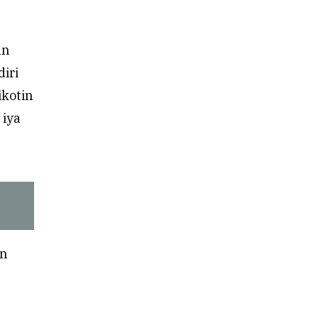
an
iri
ikotin
 iya
an