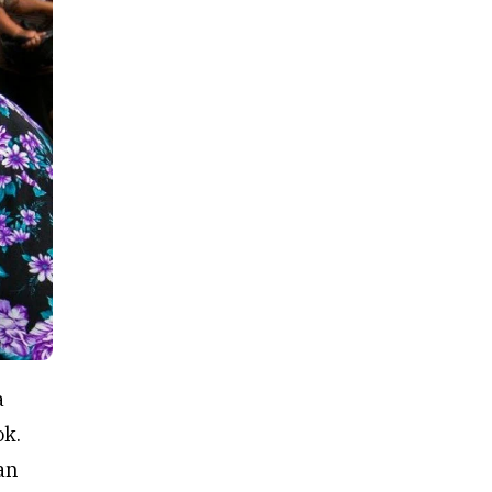
a
ok.
an