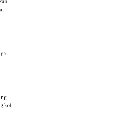
hkan
ar
uga
ang
g kol