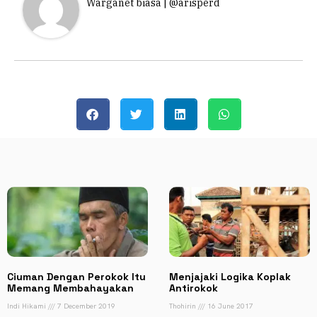
Warganet biasa | @arisperd
Ciuman Dengan Perokok Itu
Menjajaki Logika Koplak
Memang Membahayakan
Antirokok
Indi Hikami
7 December 2019
Thohirin
16 June 2017