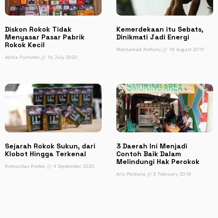
Diskon Rokok Tidak
Kemerdekaan itu Sebats,
Menyasar Pasar Pabrik
Dinikmati Jadi Energi
Rokok Kecil
Mochamad Anthony
18 August 2019
Aditia Purnomo
16 July 2020
Sejarah Rokok Sukun, dari
3 Daerah Ini Menjadi
Klobot Hingga Terkenal
Contoh Baik Dalam
Melindungi Hak Perokok
Komunitas Kretek
4 September 2020
Aris Perdana
5 February 2018