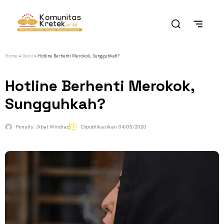
Home
»
Opini
»
Hotline Berhenti Merokok, Sungguhkah?
Hotline Berhenti Merokok,
Sungguhkah?
Penulis:
Jibal Windiaz
Dipublikasikan
04/05/2020