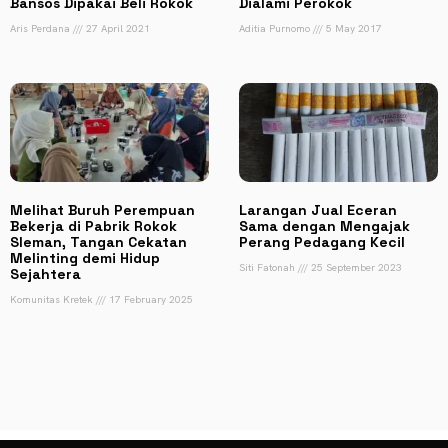
Bansos Dipakai Beli Rokok
Dialami Perokok
Aris Perdana
27 April 2021
Aditia Purnomo
5 May 2017
Melihat Buruh Perempuan
Larangan Jual Eceran
Bekerja di Pabrik Rokok
Sama dengan Mengajak
Sleman, Tangan Cekatan
Perang Pedagang Kecil
Melinting demi Hidup
Siti Fatonah
25 September 2023
Sejahtera
Komunitas Kretek
17 February 2025