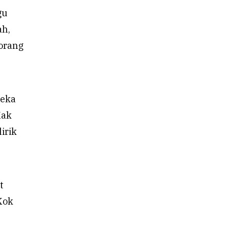
gu
ah,
 orang
reka
Kak
irik
t
Kok