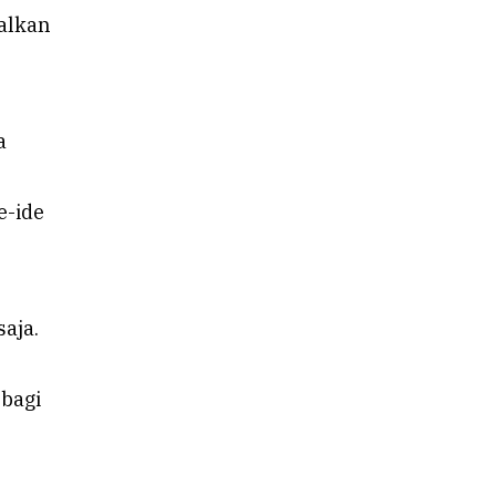
alkan
a
e-ide
aja.
bagi