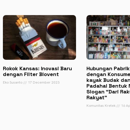
Rokok Kansas: Inovasi Baru
Hubungan Pabrik
dengan Filter Biovent
dengan Konsume
kayak Budak dan
Eko Susanto
17 December 2023
Padahal Bentuk 
Slogan “Dari Rak
Rakyat”
Komunitas Kretek
16 Ap