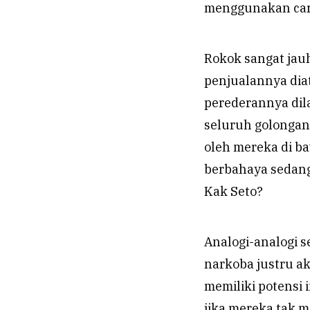
menggunakan cara
Rokok sangat jauh
penjualannya dia
perederannya dil
seluruh golongan
oleh mereka di b
berbahaya sedang
Kak Seto?
Analogi-analogi s
narkoba justru ak
memiliki potensi 
jika mereka tak 