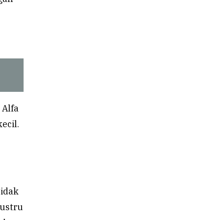
 Alfa
ecil.
tidak
justru