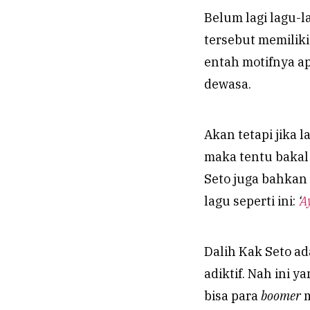
Belum lagi lagu-
tersebut memilik
entah motifnya ap
dewasa.
Akan tetapi jika 
maka tentu bakal
Seto juga bahkan
lagu seperti ini:
‘
A
Dalih Kak Seto ad
adiktif. Nah ini 
bisa para
boomer
m