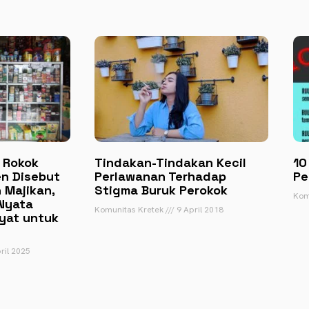
 Rokok
Tindakan-Tindakan Kecil
10
n Disebut
Perlawanan Terhadap
Pe
 Majikan,
Stigma Buruk Perokok
Kom
Nyata
Komunitas Kretek
9 April 2018
yat untuk
ril 2025