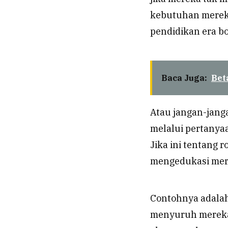
kebutuhan mereka
pendidikan era b
Baca Juga:
Bet
Atau jangan-janga
melalui pertanya
Jika ini tentang
mengedukasi mer
Contohnya adalah
menyuruh mereka 