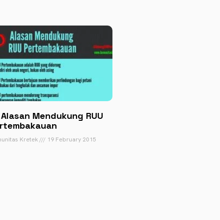
 Alasan Mendukung RUU
rtembakauan
unitas Kretek
19 February 2015