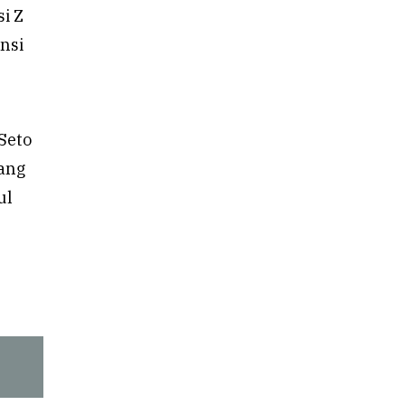
i Z
nsi
Seto
ang
ul