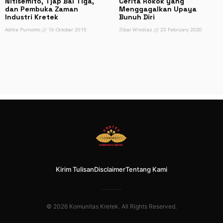
Nitisemito, Tjap Bal Tiga,
Cerita Rokok yang
dan Pembuka Zaman
Menggagalkan Upaya
Industri Kretek
Bunuh Diri
Aditia Purnomo
16 October 2015
Jibal Windiaz
23 February 2020
Kirim Tulisan
Disclaimer
Tentang Kami
© 2026 Komunitas Kretek. All Rights Reserved.