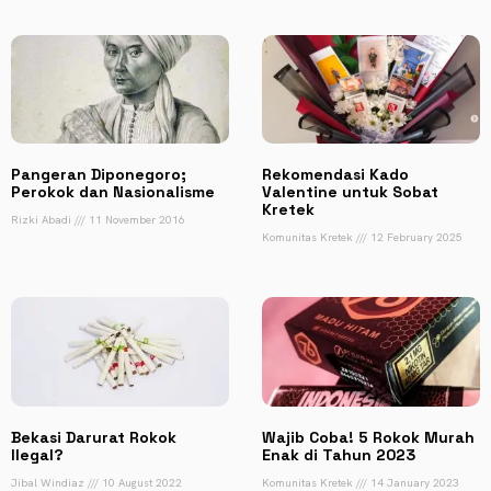
Pangeran Diponegoro;
Rekomendasi Kado
Perokok dan Nasionalisme
Valentine untuk Sobat
Kretek
Rizki Abadi
11 November 2016
Komunitas Kretek
12 February 2025
Bekasi Darurat Rokok
Wajib Coba! 5 Rokok Murah
Ilegal?
Enak di Tahun 2023
Jibal Windiaz
10 August 2022
Komunitas Kretek
14 January 2023