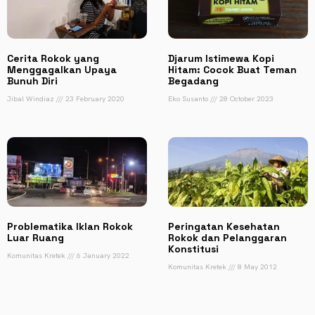
Cerita Rokok yang
Djarum Istimewa Kopi
Menggagalkan Upaya
Hitam: Cocok Buat Teman
Bunuh Diri
Begadang
Jibal Windiaz
23 February 2020
Eko Susanto
28 October 2023
Problematika Iklan Rokok
Peringatan Kesehatan
Luar Ruang
Rokok dan Pelanggaran
Konstitusi
Komunitas Kretek
6 January 2022
Komunitas Kretek
8 May 2012