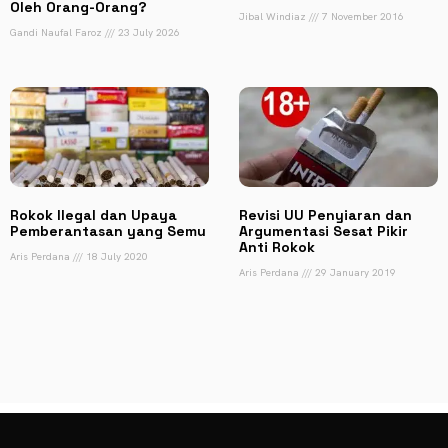
Oleh Orang-Orang?
Jibal Windiaz
7 November 2016
Gandi Naufal Faroz
23 July 2026
Rokok Ilegal dan Upaya
Revisi UU Penyiaran dan
Pemberantasan yang Semu
Argumentasi Sesat Pikir
Anti Rokok
Aris Perdana
18 July 2020
Aris Perdana
29 January 2019