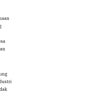
unaan
g
esa
wan
sung
dustri
idak