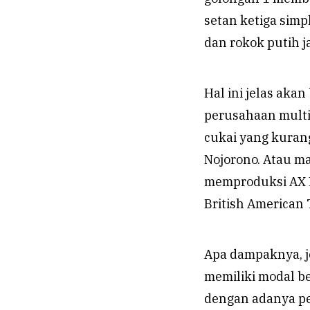
setan ketiga simp
dan rokok putih j
Hal ini jelas aka
perusahaan multi
cukai yang kurang
Nojorono. Atau m
memproduksi AX B
British American 
Apa dampaknya, j
memiliki modal be
dengan adanya pe