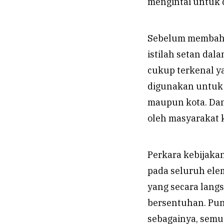
mengintai untuk 
Sebelum membahas
istilah setan dala
cukup terkenal ya
digunakan untuk 
maupun kota. Dan 
oleh masyarakat 
Perkara kebijaka
pada seluruh ele
yang secara lang
bersentuhan. Pun
sebagainya, semu