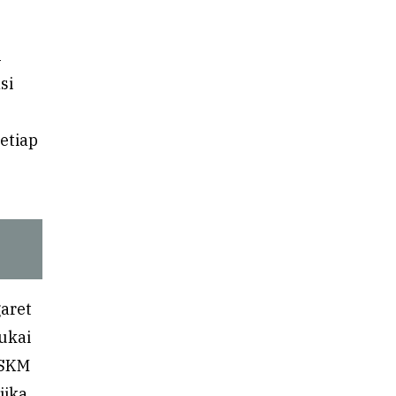
n
si
etiap
aret
cukai
 SKM
jika