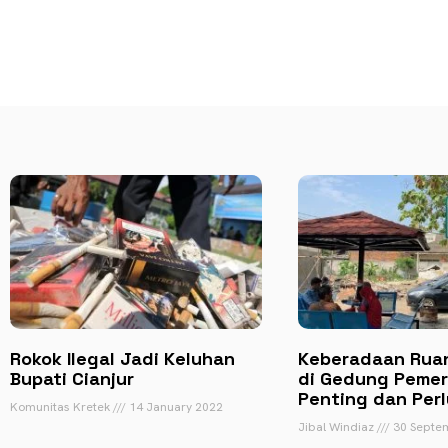
Rokok Ilegal Jadi Keluhan
Keberadaan Rua
Bupati Cianjur
di Gedung Pemer
Penting dan Perl
Komunitas Kretek
14 January 2022
Jibal Windiaz
30 Septe