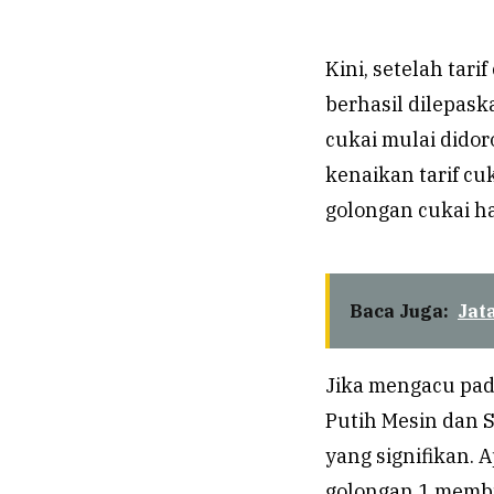
Kini, setelah tari
berhasil dilepask
cukai mulai dido
kenaikan tarif cu
golongan cukai h
Baca Juga:
Jat
Jika mengacu pad
Putih Mesin dan S
yang signifikan.
golongan 1 membu