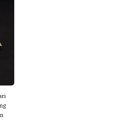
ari
ang
n