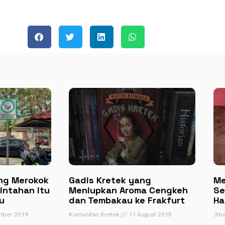
ng Merokok
Gadis Kretek yang
Me
intahan itu
Meniupkan Aroma Cengkeh
Se
u
dan Tembakau ke Frakfurt
Ha
mber 2019
Komunitas Kretek
11 August 2015
Jib