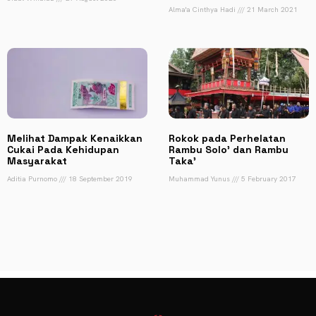
Alma'a Cinthya Hadi
21 March 2021
Melihat Dampak Kenaikkan
Rokok pada Perhelatan
Cukai Pada Kehidupan
Rambu Solo’ dan Rambu
Masyarakat
Taka’
Aditia Purnomo
18 September 2019
Muhammad Yunus
5 February 2017