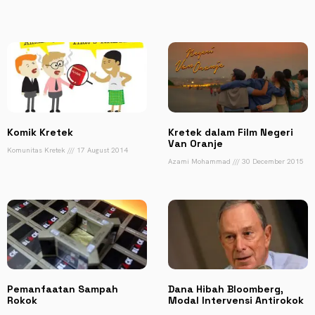
Komik Kretek
Kretek dalam Film Negeri
Van Oranje
Komunitas Kretek
17 August 2014
Azami Mohammad
30 December 2015
Pemanfaatan Sampah
Dana Hibah Bloomberg,
Rokok
Modal Intervensi Antirokok