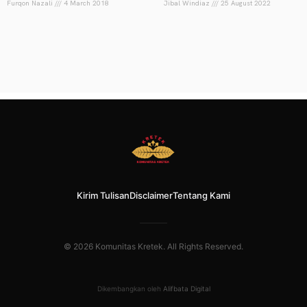
Furqon Nazali
4 March 2018
Jibal Windiaz
25 August 2022
Kirim Tulisan
Disclaimer
Tentang Kami
© 2026 Komunitas Kretek. All Rights Reserved.
Dikembangkan oleh
Alifbata Digital