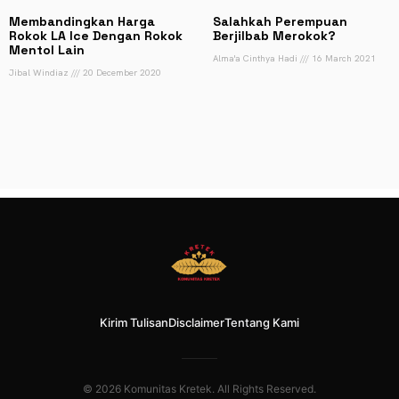
Membandingkan Harga
Salahkah Perempuan
Rokok LA Ice Dengan Rokok
Berjilbab Merokok?
Mentol Lain
Alma'a Cinthya Hadi
16 March 2021
Jibal Windiaz
20 December 2020
Kirim Tulisan
Disclaimer
Tentang Kami
© 2026 Komunitas Kretek. All Rights Reserved.