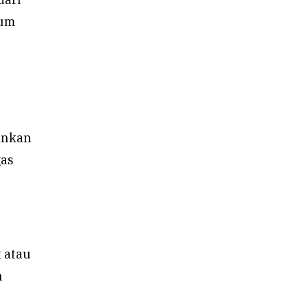
lum
ankan
gas
 atau
n