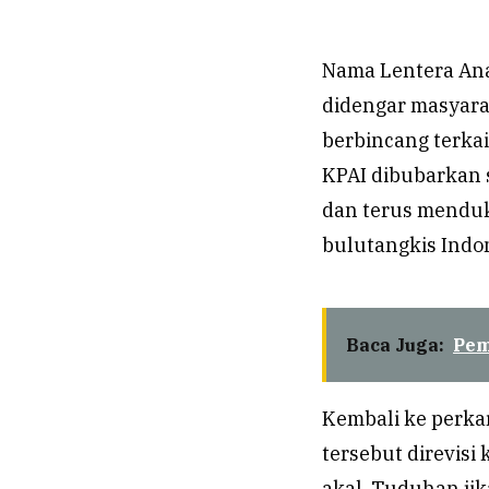
Nama Lentera Ana
didengar masyara
berbincang terkai
KPAI dibubarkan 
dan terus menduku
bulutangkis Indo
Baca Juga:
Pem
Kembali ke perkar
tersebut direvis
akal. Tuduhan jik