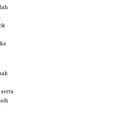
nlah
.
ok
aka
anak
 serta
asih
a