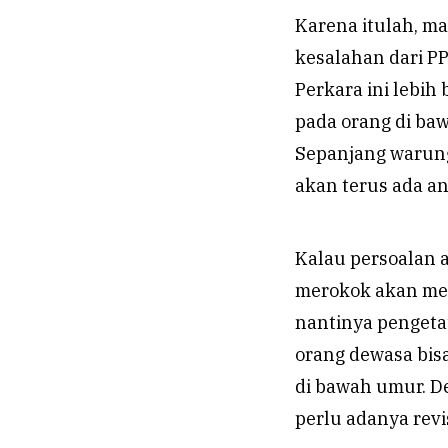
Karena itulah, m
kesalahan dari PP
Perkara ini lebi
pada orang di ba
Sepanjang warun
akan terus ada a
Kalau persoalan a
merokok akan mem
nantinya pengetat
orang dewasa bis
di bawah umur. De
perlu adanya revi