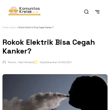
Home
»
Opini
»
Rokok Elektrik Bisa Cegah Kanker?
Rokok Elektrik Bisa Cegah
Kanker?
Penulis:
Jibal Windiaz
Dipublikasikan
07/05/2021