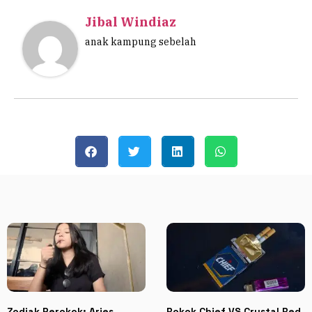
Jibal Windiaz
anak kampung sebelah
Zodiak Perokok: Aries,
Rokok Chief VS Crystal Red,