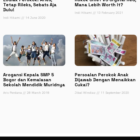
Tetap Rileks, Sebats Aja
Mana Lebih Worth It?
Dulu!
Indi Hikami
13 February 2021
Indi Hikami
14 June 2020
Arogansi Kepala SMP 5
Persoalan Perokok Anak
Bogor dan Kemalasan
Dijawab Dengan Menaikkan
Sekolah Mendidik Muridnya
Cukai?
Aris Perdana
28 March 2018
Jibal Windiaz
11 September 2020