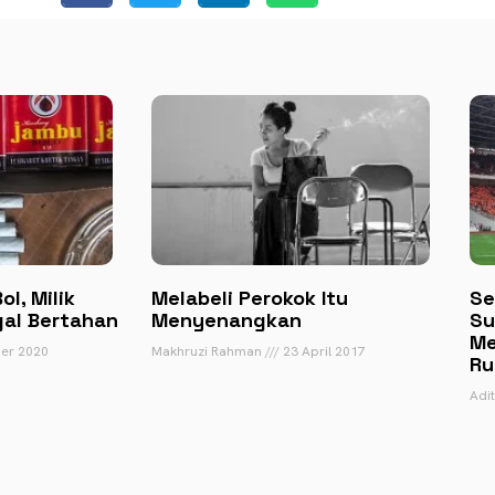
l, Milik
Melabeli Perokok Itu
Se
gal Bertahan
Menyenangkan
Su
Me
er 2020
Makhruzi Rahman
23 April 2017
Ru
Adi