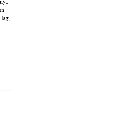
unya
am
lagi,