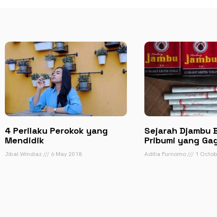
4 Perilaku Perokok yang
Sejarah Djambu Bo
Mendidik
Pribumi yang Ga
Jibal Windiaz
6 May 2018
Aditia Purnomo
1 Octob