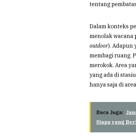
tentang pembatas
Dalam konteks pel
menolak wacana p
outdoor
). Adapun 
membagi ruang. P
merokok. Area y
yang ada di stasi
hanya saja di ar
Baca Juga:
Jan
Siapa yang Be