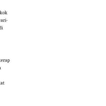
okok
ari-
di
kerap
a
kat