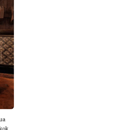
ua
okok