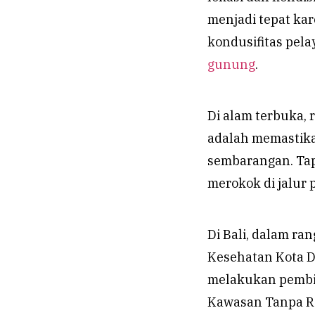
menjadi tepat k
kondusifitas pela
gunung
.
Di alam terbuka,
adalah memastika
sembarangan. Tap
merokok di jalur 
Di Bali, dalam r
Kesehatan Kota 
melakukan pembi
Kawasan Tanpa Rok