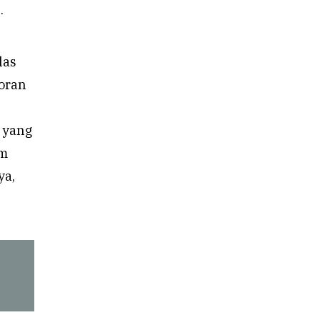
.
las
toran
 yang
am
ya,