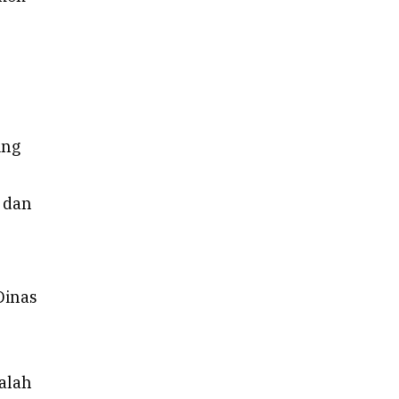
ing
 dan
Dinas
dalah