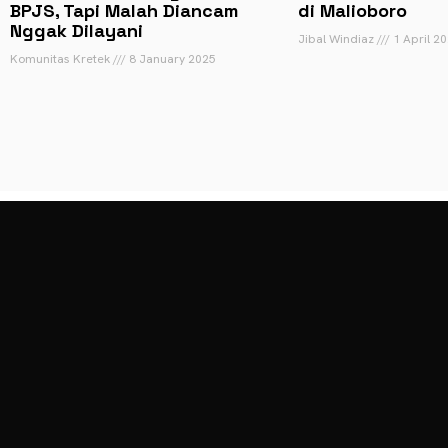
BPJS, Tapi Malah Diancam
di Malioboro
Nggak Dilayani
Jibal Windiaz
1 April 2
Komunitas Kretek
8 January 2025