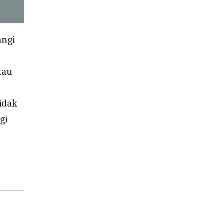
angi
tau
idak
gi