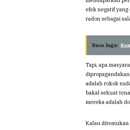
mendapatkan perh
efek negatif yang
radon sebagai sa
Baca Juga:
Kum
Tapi, apa masyara
dipropagandakan 
adalah rokok suda
bakal sekuat tena
mereka adalah do
Kalau ditemukan 