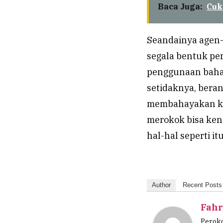
Baca Juga:
Cuk
Seandainya agen-
segala bentuk pe
penggunaan bahan
setidaknya, bera
membahayakan kes
merokok bisa ken
hal-hal seperti itu
Author
Recent Posts
Fahr
Peroko