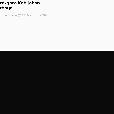
ra-gara Kebijakan
rbaya
rul Atfifudin
10 December 2025