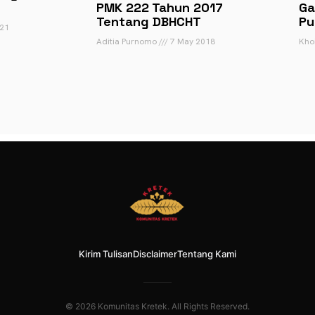
PMK 222 Tahun 2017
Ga
Tentang DBHCHT
Pu
021
Aditia Purnomo
7 May 2018
Khoi
Kirim Tulisan
Disclaimer
Tentang Kami
© 2026 Komunitas Kretek. All Rights Reserved.