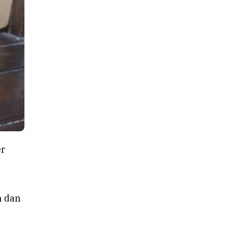
er
-
n dan