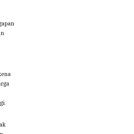
ggapan
an
kena
arga
gi.
yak