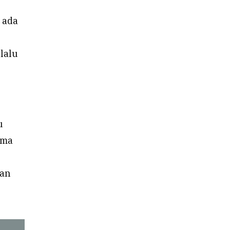
 ada
elalu
u
ama
kan