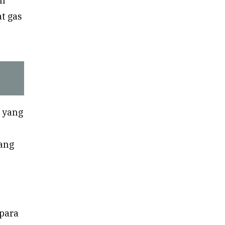
an
at gas
a yang
yang
para