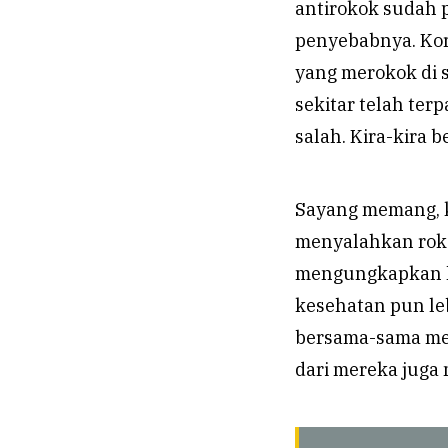
antirokok sudah 
penyebabnya. Korb
yang merokok di 
sekitar telah ter
salah. Kira-kira b
Sayang memang, k
menyalahkan roko
mengungkapkan ha
kesehatan pun le
bersama-sama men
dari mereka juga 