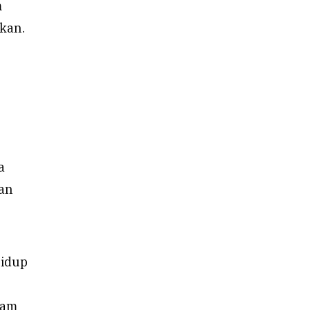
m
nkan.
a
kan
hidup
ram