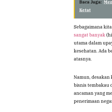
Baca Juga:
Men
Ketat
Sebagaimana kita
sangat banyak
(hi
utama dalam upa
kesehatan. Ada b
atasnya.
Namun, desakan k
bisnis tembakau d
ancaman yang men
penerimaan negar