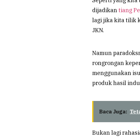
Seperti yang kita
dijadikan
tiang P
lagi jika kita ti
JKN.
Namun paradoksn
rongrongan kepe
menggunakan isu
produk hasil indu
Baca Juga:
Tet
Bukan lagi rahas