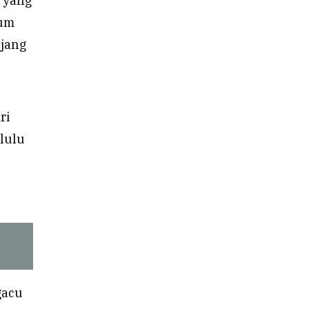
i yang
lum
njang
ri
lulu
gacu