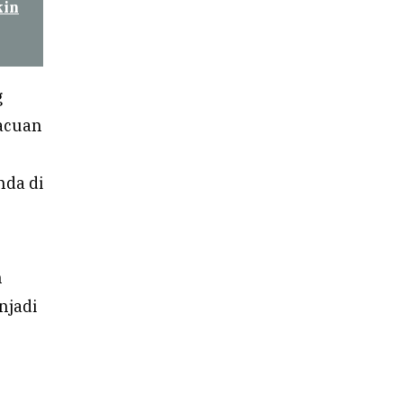
kin
g
 acuan
nda di
n
njadi