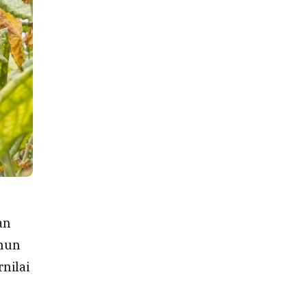
an
ahun
nilai