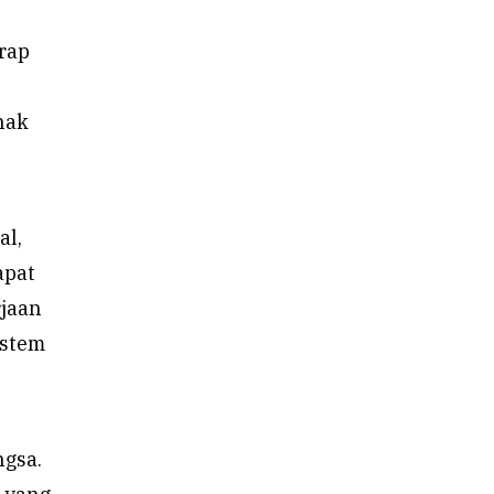
erap
hak
al,
apat
rjaan
istem
ngsa.