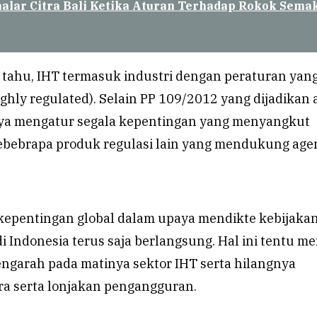
alar Citra Bali Ketika Aturan Terhadap Rokok Sema
 tahu, IHT termasuk industri dengan peraturan yan
ghly regulated). Selain PP 109/2012 yang dijadikan
ya mengatur segala kepentingan yang menyangkut
ebebrapa produk regulasi lain yang mendukung age
epentingan global dalam upaya mendikte kebijaka
i Indonesia terus saja berlangsung. Hal ini tentu me
garah pada matinya sektor IHT serta hilangnya
a serta lonjakan pengangguran.