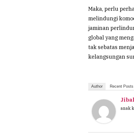
Maka, perlu perh
melindungi komod
jaminan perlindu
global yang menga
tak sebatas menj
kelangsungan su
Author
Recent Posts
Jiba
anak 