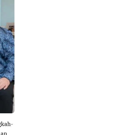
ngkah-
dan