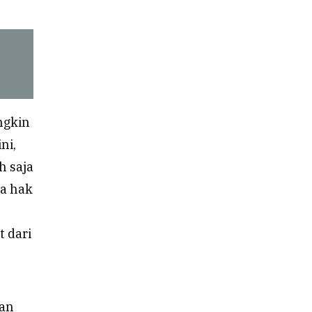
ngkin
ni,
h saja
da hak
 dari
kan