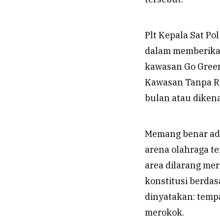
Plt Kepala Sat P
dalam memberikan
kawasan Go Gree
Kawasan Tanpa Ro
bulan atau diken
Memang benar ad
arena olahraga t
area dilarang mer
konstitusi berda
dinyatakan: temp
merokok.