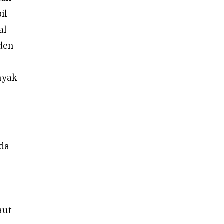
il
al
iden
nyak
ada
aut