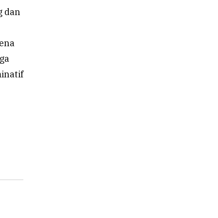
g dan
rena
uga
inatif