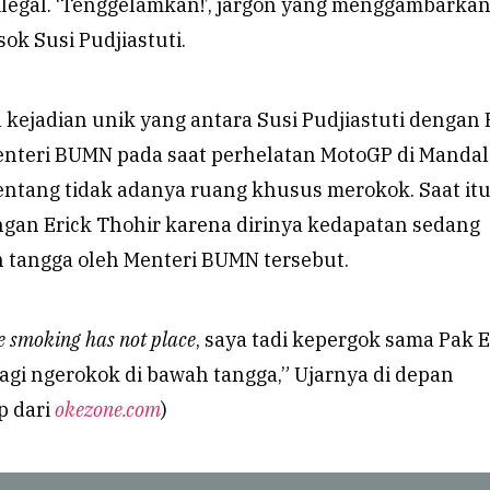
ilegal. ‘Tenggelamkan!’, jargon yang menggambarka
ok Susi Pudjiastuti.
a kejadian unik yang antara Susi Pudjiastuti dengan 
enteri BUMN pada saat perhelatan MotoGP di Mandal
entang tidak adanya ruang khusus merokok. Saat itu
ngan Erick Thohir karena dirinya kedapatan sedang
 tangga oleh Menteri BUMN tersebut.
e smoking has not place
, saya tadi kepergok sama Pak E
lagi ngerokok di bawah tangga,” Ujarnya di depan
p dari
okezone.com
)