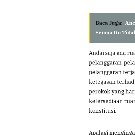
Baca Juga:
Anc
Semua Itu Tidak
Andai saja ada r
pelanggaran-pela
pelanggaran terja
ketegasan terhada
perokok yang har
ketersediaan rua
konstitusi.
Apalagi menginga