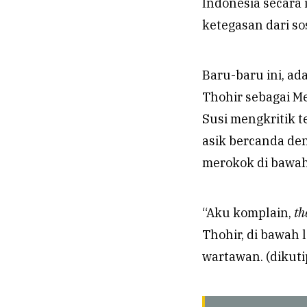
Indonesia secara 
ketegasan dari sos
Baru-baru ini, ad
Thohir sebagai M
Susi mengkritik t
asik bercanda de
merokok di bawah
“Aku komplain,
th
Thohir, di bawah 
wartawan. (dikuti