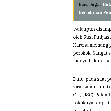
Baca Juga:
Buk
Berlebihan Pe
Walaupun disampa
oleh Susi Pudjias
Karena memang p
perokok. Sangat s
menyediakan rua
Dulu, pada saat 
viral salah satu 
City (JSC), Palem
rokoknya tanpa t
tersebut.