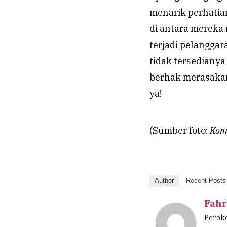
menarik perhatia
di antara mereka
terjadi pelangga
tidak tersediany
berhak merasakan 
ya!
(Sumber foto:
Kom
Author
Recent Posts
Fahr
Peroko