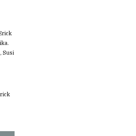
n
Erick
ika.
, Susi
rick