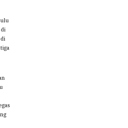
bulu
 di
di
tiga
an
tu
egas
ang