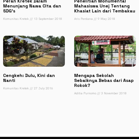
Peran Kretek Dalam
Penelitian Monumental
Menunjang Nawa CIta dan
Mahasiswa Unej Tentang
SDG’s
Khasiat Lain dari Tembakau
Komunitas Kretek
13 September 2018
Aris Perdana
9 May 2018
Cengkeh: Dulu, Kini dan
Mengapa Sekolah
Nanti
Sebaiknya Bebas dari Asap
Rokok?
Komunitas Kretek
27 July 2016
Aditia Purnomo
3 November 2018