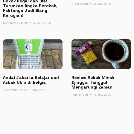
Rokok Ilegal dan Bisa
Rizki Abadi
21 May 2015
Turunkan Angka Perokok,
Faktanya Jadi Biang
Kerugian!
Komunitas Kretek
23 July 2025
Andai Jakarta Belajar dari
Review Rokok Minak
Asbak Ubin di Belgia
Djinggo, Tangguh
Mengarungi Zaman
Jibal Windiaz
13 May 2017
Indi Hikami
11 July 2020