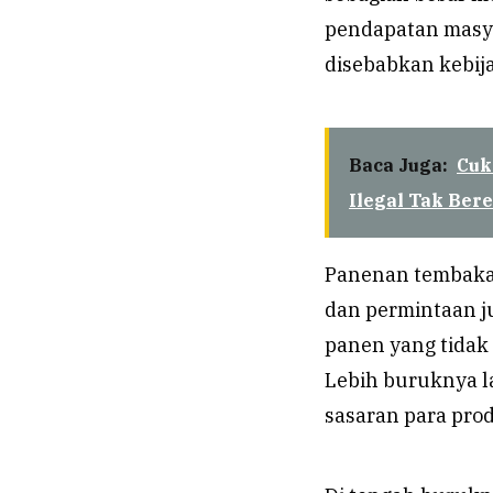
pendapatan masyar
disebabkan kebija
Baca Juga:
Cuk
Ilegal Tak Ber
Panenan tembakau
dan permintaan ju
panen yang tidak 
Lebih buruknya l
sasaran para prod