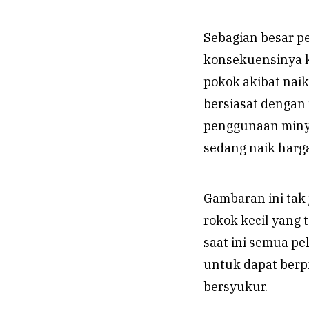
Sebagian besar p
konsekuensinya 
pokok akibat nai
bersiasat denga
penggunaan minya
sedang naik harg
Gambaran ini tak
rokok kecil yang
saat ini semua p
untuk dapat berp
bersyukur.