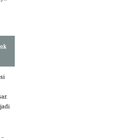
kok
si
ar.
jadi