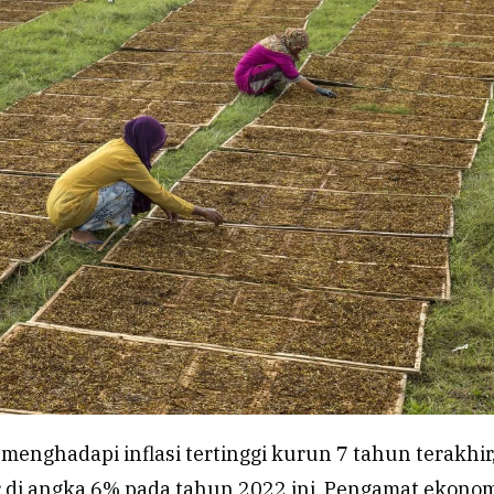
menghadapi inflasi tertinggi kurun 7 tahun terakhir
r di angka 6% pada tahun 2022 ini. Pengamat ekono