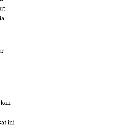
ut
ia
or
nkan
at ini