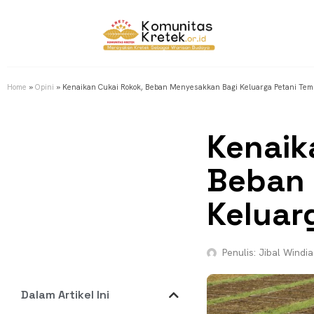
Home
»
Opini
»
Kenaikan Cukai Rokok, Beban Menyesakkan Bagi Keluarga Petani Te
Kenaik
Beban
Keluar
Penulis:
Jibal Windia
Dalam Artikel Ini