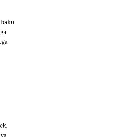
n baku
rga
rga
ek,
nya