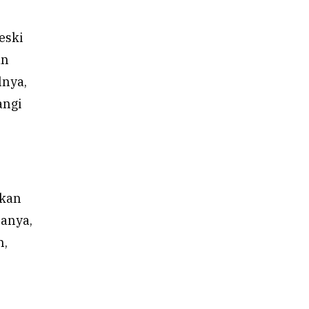
eski
an
lnya,
angi
ikan
nanya,
h,