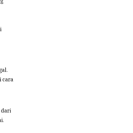
ng
i
al.
i cara
 dari
i.