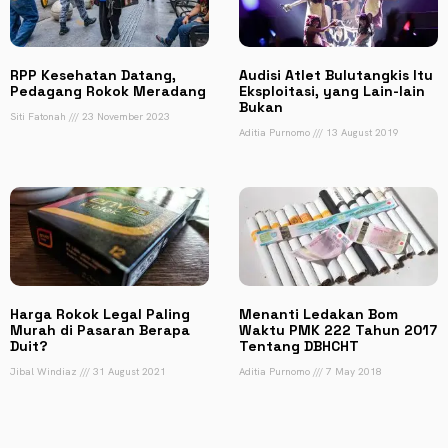
RPP Kesehatan Datang,
Audisi Atlet Bulutangkis Itu
Pedagang Rokok Meradang
Eksploitasi, yang Lain-lain
Bukan
Siti Fatonah
23 November 2023
Aditia Purnomo
13 August 2019
Harga Rokok Legal Paling
Menanti Ledakan Bom
Murah di Pasaran Berapa
Waktu PMK 222 Tahun 2017
Duit?
Tentang DBHCHT
Jibal Windiaz
31 August 2021
Aditia Purnomo
7 May 2018