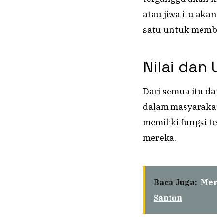
atau jiwa itu aka
satu untuk membu
Nilai dan 
Dari semua itu d
dalam masyarakat
memiliki fungsi t
mereka.
Baca Juga:
Mer
Santun