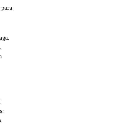
 para
aga.
,
h
l
a:
n