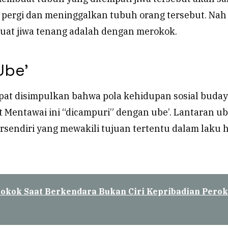
n pergi dan meninggalkan tubuh orang tersebut. Nah
at jiwa tenang adalah dengan merokok.
Ube’
apat disimpulkan bahwa pola kehidupan sosial buda
 Mentawai ini “dicampuri” dengan ube’. Lantaran ub
ersendiri yang mewakili tujuan tertentu dalam laku 
okok Saat Berkendara Bukan Ciri Kepribadian Pero