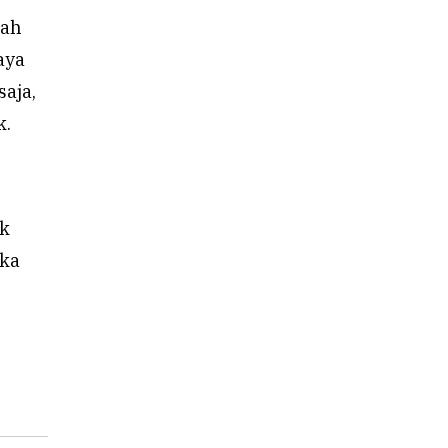
lah
aya
saja,
k.
ok
eka