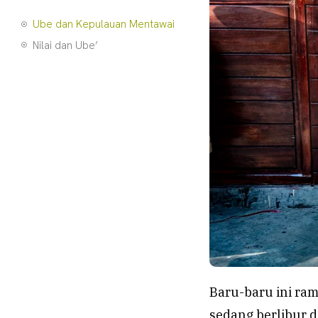
Ube dan Kepulauan Mentawai
Nilai dan Ube’
Baru-baru ini ram
sedang berlibur 