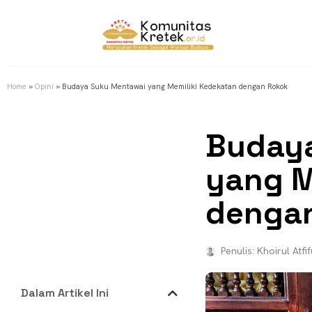
Home
»
Opini
»
Budaya Suku Mentawai yang Memiliki Kedekatan dengan Rokok
Buday
yang M
denga
Penulis:
Khoirul Atfif
Dalam Artikel Ini