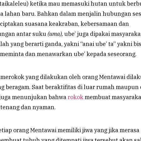
taikaleleu) ketika mau memasuki hutan untuk berb
 lahan baru. Bahkan dalam menjalin hubungan se
iptakan suasana keakraban, kebersamaan dan
ngan antar suku
(uma),
ube’ juga dipakai masyaraka
lah yang berarti ganda, yakni “anai ube’ ta” yakni bi
 meminta dan menawarkan ube’ kepada seseorang.
as merokok yang dilakukan oleh orang Mentawai dila
 beragam. Saat beraktifitas di luar rumah maupun 
i juga menunjukan bahwa
rokok
membuat masyaraka
 tenang dan nyaman.
tiap orang Mentawai memiliki jiwa yang jika merasa
embuat tubuh yang ditempati jiwa tersebut akan sa