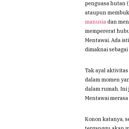
penguasa hutan (
ataupun membuka
manusia
dan menc
mempererat hubu
Mentawai. Ada isti
dimaknai sebagai
Tak ayal aktivit
dalam momen yang
dalam rumah. In
Mentawai merasa
Konon katanya, se
terganggu akan m