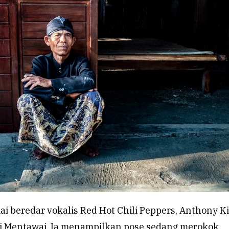
ai beredar vokalis Red Hot Chili Peppers, Anthony K
di Mentawai. Ia menampilkan pose sedang merokok