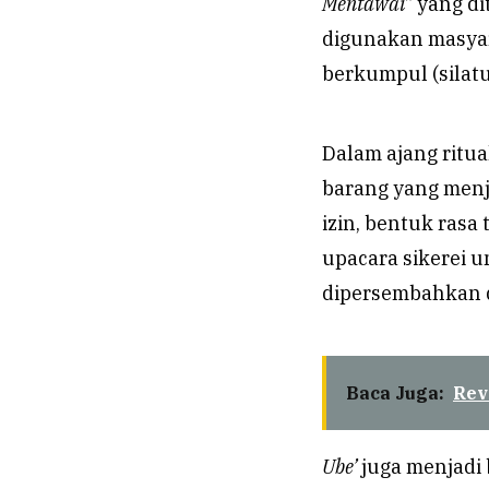
Mentawai”
yang di
digunakan masyara
berkumpul (silatu
Dalam ajang ritua
barang yang menj
izin, bentuk rasa
upacara sikerei 
dipersembahkan d
Baca Juga:
Rev
Ube’
juga menjadi 