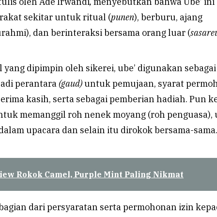
tulis oleh Ade Irwandi
,
menyebutkan bahwa Ube’ ini
kat sekitar untuk ritual (
punen
), berburu, ajang
rahmi), dan berinteraksi bersama orang luar (
sasare
l yang dipimpin oleh sikerei, ube’ digunakan sebagai
adi perantara
(gaud)
untuk pemujaan, syarat permo
 terima kasih, serta sebagai pemberian hadiah. Pun k
untuk memanggil roh nenek moyang (roh penguasa), 
alam upacara dan selain itu dirokok bersama-sama
iew Rokok Camel, Purple Mint Paling Nikmat
bagian dari persyaratan serta permohonan izin kep