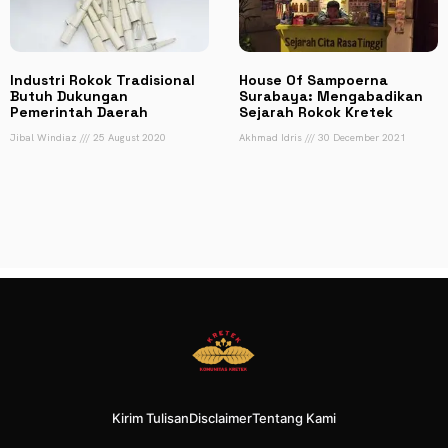
Industri Rokok Tradisional
House Of Sampoerna
Butuh Dukungan
Surabaya: Mengabadikan
Pemerintah Daerah
Sejarah Rokok Kretek
Jibal Windiaz
25 August 2020
Akhmad Idris
30 December 2021
Kirim Tulisan
Disclaimer
Tentang Kami