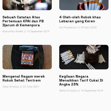
Sebuah Catatan Atas
4 Oleh-oleh Rokok khas
Pertemuan KPAI dan PB
Lebaran yang Keren
Djarum di Kemenpora
Ika Puspitasari
24 April 2023
Komunitas Kretek
13 September 2019
Mengenal Ragam merek
Kegilaan Negara
Rokok Sehat Tentrem
Menaikkan Tarif Cukai Di
Angka 23%
Jibal Windiaz
27 June 2021
Aditia Purnomo
14 September 2019