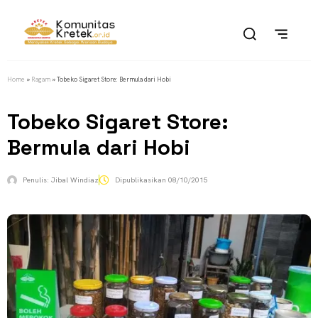
Home
»
Ragam
»
Tobeko Sigaret Store: Bermula dari Hobi
Tobeko Sigaret Store:
Bermula dari Hobi
Penulis:
Jibal Windiaz
Dipublikasikan
08/10/2015