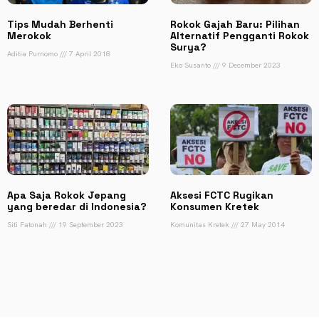
Tips Mudah Berhenti
Rokok Gajah Baru: Pilihan
Merokok
Alternatif Pengganti Rokok
Surya?
Aditia Purnomo
7 April 2018
Eko Susanto
9 December 2023
Apa Saja Rokok Jepang
Aksesi FCTC Rugikan
yang beredar di Indonesia?
Konsumen Kretek
Siti Fatonah
19 September 2023
Komunitas Kretek
27 May 2014